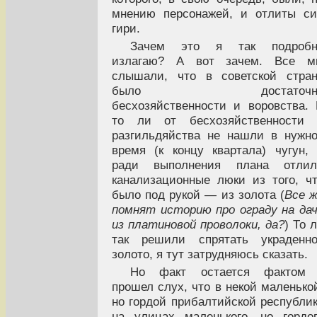
мнению персонажей, и отлиты с
гири.
Зачем это я так подробн
излагаю? А вот зачем. Все м
слышали, что в советской стра
было достаточн
бесхозяйственности и воровства.
то ли от бесхозяйственности 
разгильдяйства не нашли в нужн
время (к концу квартала) чугун,
ради выполнения плана отлил
канализационные люки из того, ч
было под рукой — из золота (
Все 
помнят историю про ограду на да
из платиновой проволоки, да?
) То 
так решили спрятать украденно
золото, я тут затрудняюсь сказать.
Но факт остается фактом 
прошел слух, что в некой маленько
но гордой прибалтийской республи
на улицах маленького, но гордо