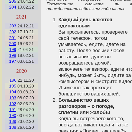
205
24.04.22
Посмотрите, сможете ли в
204
19.02.22
отождествить себя с кем-либо из них.
2021
Каждый день кажется
одинаковым
203
24.12.21
Вы просыпаетесь, проверяете
202
17.10.21
свой телефон, потом
201
24.08.21
200
19.06.21
умываетесь, едите, идете на
199
21.04.21
работу. После восьми часов
198
18.02.21
высасывания души вы
197
03.01.21
возвращаетесь домой,
включаете телевизор, едите чт
2020
нибудь, может быть, сидите за
196
22.11.20
компьютером и смотрите видео
195
04.10.20
И именно так проходит
194
09.08.20
большинство ваших дней.
193
08.07.20
Большинство ваших
192
02.06.20
разговоров – о погоде,
191
28.04.20
сплетни или жалобы
190
03.04.20
Когда вы встречаете кого-то,
189
23.02.20
всегда возникает одна и та же
188
26.01.20
реакция: «Привет, как дела?».