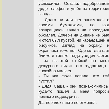
успокоился. Оставил подобревше
дяде телефон и ушёл на территор
завода.
Долго ли или нет занимался 
своими бумажками, но когд
возвращаясь зашёл на проходну
обомлел. Дочери на диване не бы
и стол был пустой, ни карандашей 
рисунков. Взгляд на охрану, н
охранника тоже нет. Сделал два ша
ближе и только тогда увидел карти
- за высокой стойкой на мест
дежурного сидит его художница
спокойно малюет.
- Ты как сюда попала, кто теб
пустил?
- Дядя Саша - они познакомились
куда-то пошёл а меня попроси
немного подежурить.
Да, порядок никто не отменял.