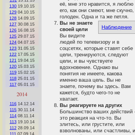
131
15.11.15
её, мне это нравится, я люблю
130
19.10.15
его, как они смеют, мне скучно,
129
04.10.15
голоден. Одна и та же петля.
128
14.09.15
Вы не знаете
127
30.08.15
Наблюдение
своей цели
126
16.08.15
Вы видите
125
29.07.15
людей по телевизору и в
124
04.07.15
соцсетях, которые ставят себе
123
31.05.15
цели, тренируются, следуют
122
17.05.15
121
19.04.15
цели, и вы чувствуете
120
15.03.15
вдохновение. Однако вы
119
15.02.15
понятия не имеете, какова
118
25.01.15
именно ваша цель. Вы не
117
05.01.15
знаете, почему вы здесь. Вам
кажется, будто чего-то не
2014
хватает.
116
14.12.14
Вы реагируете на других
115
30.11.14
Большинство ваших действий 
114
08.11.14
это реакция на что-то. Вы
113
19.10.14
злитесь, или грустите, или
112
28.09.14
взволнованы, или счастливы, 
111
07.09.14