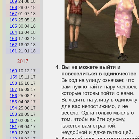
169
24.08.18
168
28.07.18
167
01.07.18
166
25.05.18
165
30.04.18
164
13.04.18
163
17.03.18
162
16.02.18
161
21.01.18
2017
Вы не можете выйти и
160
10.12.17
повеселиться в одиночестве
159
15.11.17
Выход на улицу означает, что
158
15.10.17
вам нужно найти пару человек,
157
15.09.17
которые готовы пойти с вами.
156
25.08.17
Выходить на улицу в одиночку
155
04.08.17
для вас непостижимо, и не
154
25.06.17
весело. Одна только мысль о
153
28.05.17
том, чтобы выйти одному,
152
02.05.17
кажется вам странной,
151
09.04.17
неудобной и даже пугающей.
150
12.03.17
Каждый день вы идете одной