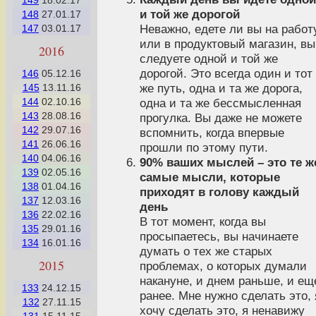
149
18.02.17
и той же дорогой
148
27.01.17
Неважно, едете ли вы на работ
147
03.01.17
или в продуктовый магазин, вы
2016
следуете одной и той же
дорогой. Это всегда один и тот
146
05.12.16
же путь, одна и та же дорога,
145
13.11.16
144
02.10.16
одна и та же бессмысленная
143
28.08.16
прогулка. Вы даже не можете
142
29.07.16
вспомнить, когда впервые
141
26.06.16
прошли по этому пути.
140
04.06.16
90% ваших мыслей – это те ж
139
02.05.16
самые мысли, которые
138
01.04.16
приходят в голову каждый
137
12.03.16
день
136
22.02.16
В тот момент, когда вы
135
29.01.16
просыпаетесь, вы начинаете
134
16.01.16
думать о тех же старых
2015
проблемах, о которых думали
накануне, и днем раньше, и ещ
133
24.12.15
ранее. Мне нужно сделать это, 
132
27.11.15
хочу сделать это, я ненавижу