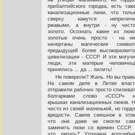
прибалтийского городка, есть так
канализационные люки, что толь
сверху кажутся неприличн
ржавыми, а внутри - ну чисто
золото. Осознать какие из люк
золотые очень просто - на ни
начертаны магические символ
предыдущей более высокоразвит
цивилизации - СССР. И эти могуч
люди, эти матёрые человечищ
принялись ... да ... пилить!
Не поверили? Жаль. Но вы прав
На самом деле в Литве власт
отправили рабочих просто спилива
болгарками слово «СССР» н
крышках канализационных люков. 
чисто из своей маленькой, но горд
вредости. Самое смешное в это
что они даже не смогли сам
заменить люки со времен СССР.
что делать? Утрачена волшебна