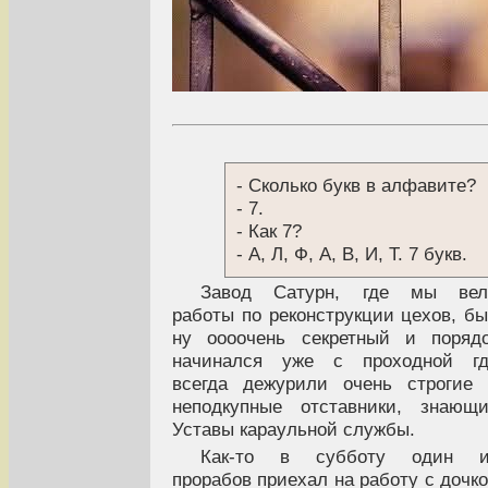
- Сколько букв в алфавите?
- 7.
- Как 7?
- А, Л, Ф, А, В, И, Т. 7 букв.
Завод Сатурн, где мы вел
работы по реконструкции цехов, б
ну оооочень секретный и поряд
начинался уже с проходной гд
всегда дежурили очень строгие
неподкупные отставники, знающ
Уставы караульной службы.
Как-то в субботу один и
прорабов приехал на работу с дочк