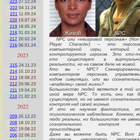
223
27.12.24
222
04.11.24
221
11.09.24
220
19.07.24
219
18.05.24
218
31.03.24
Живой
NPC
217
20.02.24
NPC или «неигровой персонаж» (Non
Player Character) – это персон
216
06.01.24
компьютерной игры, который н
2023
контролируется игроком. Это кто-т
кто существует в виртуально
реальности, но на самом деле не живой.
215
24.11.23
Кто вы – NPC? Сгенерированны
214
15.10.23
компьютером персонаж, управляем
213
18.08.23
кодом симуляции, или вы сознательн
212
20.06.23
«владелец» своей жизни?
Большинство людей являются в той и
211
19.04.23
иной мере NPC. То есть они как 
210
21.02.23
существуют, но не имеют сознательно
контроля над своей жизнью.
2022
И это не научная фантастика, э
психологическое наблюдение. Конечно, в
209
25.12.22
люди реальны, но большинство не име
208
18.10.22
сознательного контроля на
207
19.08.22
происходящим.
Даже вы можете быть NPC. Вот 
206
22.06.22
признаков «неигрового персонажа