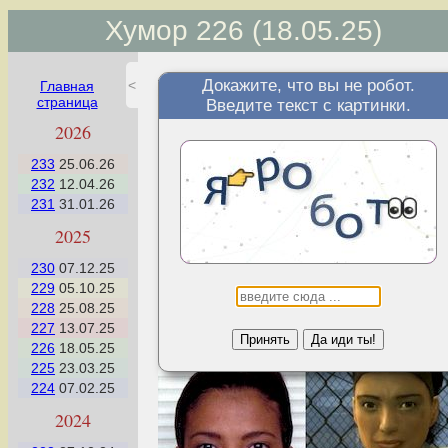
Хумор 226 (18.05.25)
— Скука - признак скудости ума. Чехов.
Докажите, что вы не робот.
<
Главная
— Почему только чехов? Всех народов
страница
Введите текст с картинки.
касается!
2026
233
25.06.26
232
12.04.26
10 признаков того, что вы NPC
231
31.01.26
(неигровой персонаж) в
2025
реальной жизни
230
07.12.25
229
05.10.25
«Жить – это самая редкая вещь в мире. Большинство
228
25.08.25
людей существуют, вот и все». – Оскар Уайльд
227
13.07.25
Принять
Да иди ты!
226
18.05.25
225
23.03.25
224
07.02.25
2024