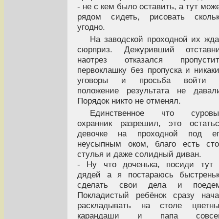
- не с кем было оставить, а тут мож
рядом сидеть, рисовать скольк
угодно.
На заводской проходной их жд
сюрприз. Дежуривший отставни
наотрез отказался пропустит
первоклашку без пропуска и никак
уговоры и просьба войти 
положение результата не давал
Порядок никто не отменял.
Единственное что суровы
охранник разрешил, это остать
девочке на проходной под ег
неусыпным оком, благо есть ст
стулья и даже солидный диван.
- Ну что доченька, посиди тут
дядей а я постараюсь быстрень
сделать свои дела и поедем
Покладистый ребёнок сразу нач
раскладывать на столе цветны
карандаши и папа совсе