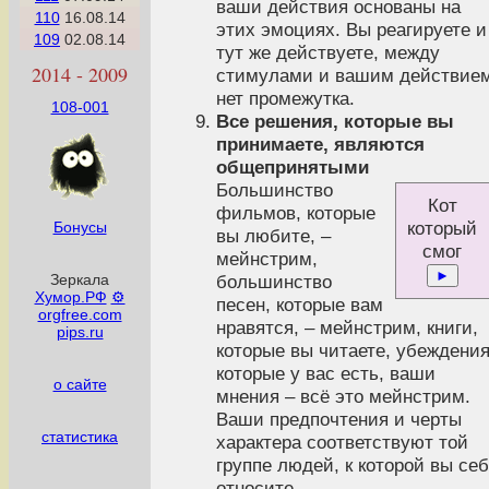
ваши действия основаны на
110
16.08.14
этих эмоциях. Вы реагируете и
109
02.08.14
тут же действуете, между
2014 - 2009
стимулами и вашим действие
нет промежутка.
108-001
Все решения, которые вы
принимаете, являются
общепринятыми
Большинство
Кот
фильмов, которые
который
Бонусы
вы любите, –
смог
мейнстрим,
►
Зеркала
большинство
Хумор.РФ
⚙
песен, которые вам
orgfree.com
нравятся, – мейнстрим, книги,
pips.ru
которые вы читаете, убеждения
которые у вас есть, ваши
о сайте
мнения – всё это мейнстрим.
Ваши предпочтения и черты
статистика
характера соответствуют той
группе людей, к которой вы се
относите.