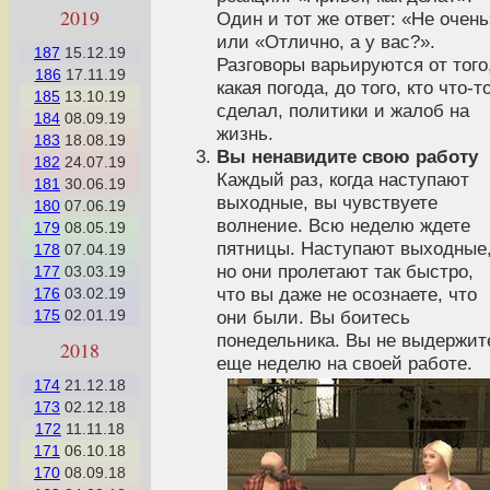
2019
Один и тот же ответ: «Не очень
или «Отлично, а у вас?».
187
15.12.19
Разговоры варьируются от того
186
17.11.19
какая погода, до того, кто что-т
185
13.10.19
сделал, политики и жалоб на
184
08.09.19
жизнь.
183
18.08.19
Вы ненавидите свою работу
182
24.07.19
Каждый раз, когда наступают
181
30.06.19
выходные, вы чувствуете
180
07.06.19
волнение. Всю неделю ждете
179
08.05.19
пятницы. Наступают выходные
178
07.04.19
но они пролетают так быстро,
177
03.03.19
что вы даже не осознаете, что
176
03.02.19
175
02.01.19
они были. Вы боитесь
понедельника. Вы не выдержит
2018
еще неделю на своей работе.
174
21.12.18
173
02.12.18
172
11.11.18
171
06.10.18
170
08.09.18