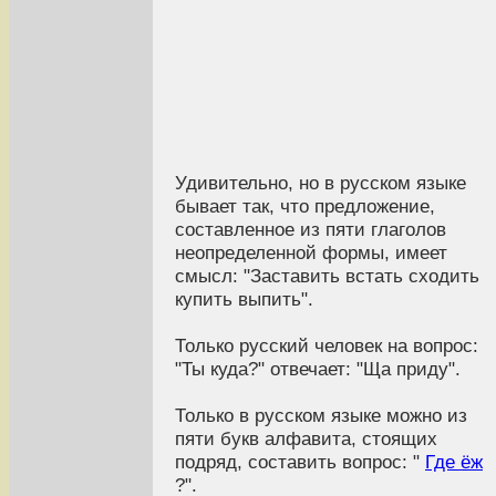
Удивительно, но в русском языке
бывает так, что предложение,
составленное из пяти глаголов
неопределенной формы, имеет
смысл: "Заставить встать сходить
купить выпить".
Только русский человек на вопрос:
"Ты куда?" отвечает: "Ща приду".
Только в русском языке можно из
пяти букв алфавита, стоящих
подряд, составить вопрос: "
Где ёж
?".