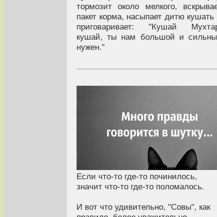
тормозит около мелкого, вскрыва
пакет корма, насыпает дитю кушать
приговаривает: "Кушай Мухтар
кушай, ты нам большой и сильн
нужен."
Если что-то где-то починилось,
значит что-то где-то поломалось.
И вот что удивительно, "Совы", как
правило, более уважительно