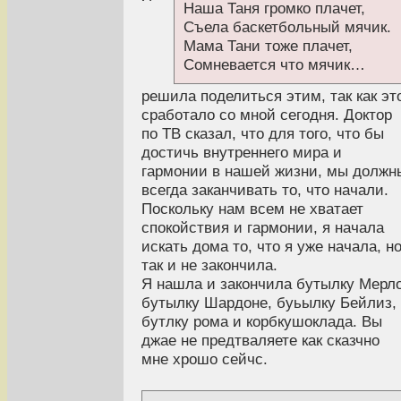
Наша Таня громко плачет,
Съела баскетбольный мячик.
Мама Тани тоже плачет,
Сомневается что мячик…
решила поделиться этим, так как эт
сработало со мной сегодня. Доктор
по ТВ сказал, что для того, что бы
достичь внутреннего мира и
гармонии в нашей жизни, мы должн
всегда заканчивать то, что начали.
Поскольку нам всем не хватает
спокойствия и гармонии, я начала
искать дома то, что я уже начала, н
так и не закончила.
Я нашла и закончила бутылку Мерло
бутылку Шардоне, буьылку Бейлиз,
бутлку рома и корбкушоклада. Вы
джае не предтваляете как сказчно
мне хрошо сейчс.