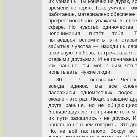
их узнаёшь. Ты конечно не дурак, з
времени не терял. Тоже учился, то
работаешь, материально обеспечен
профессионально уважаем в сво
сфере. Но чувство одиночества
непонимания гнетёт тебя. Т
пытаешься вспомнить эти стары
забытые чувства — находишь св
школьную любовь, встречаешься 
старыми друзьями. И не понимаеш
как раньше, ты мог к ним что-
испытывать. Чужие люди.
30 - …? - осознание. Челов
всегда одинок, мы все словн
пассажиры одноместных лодок 
океане - это раз. Люди, знавшие др
друга раньше, но не общающиес
больше двух лет по причине того, ч
их пути разошлись - не друзья. 
банально не о чем говорить. Это дв
Но, не всё так плохо. Вокруг ес