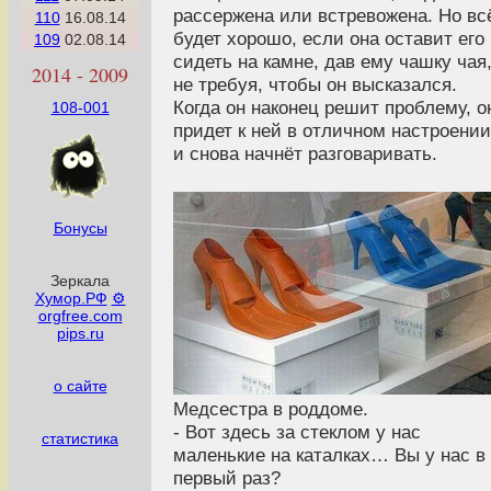
рассержена или встревожена. Но вс
110
16.08.14
будет хорошо, если она оставит его
109
02.08.14
сидеть на камне, дав ему чашку чая
2014 - 2009
не требуя, чтобы он высказался.
Когда он наконец решит проблему, о
108-001
придет к ней в отличном настроении
и снова начнёт разговаривать.
Бонусы
Зеркала
Хумор.РФ
⚙
orgfree.com
pips.ru
о сайте
Медсестра в роддоме.
- Вот здесь за стеклом у нас
статистика
маленькие на каталках… Вы у нас в
первый раз?