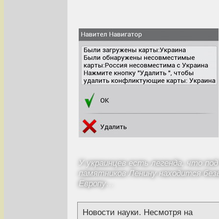
У украинцев есть легенда, что под
памятников Ленину находится без
Европу…
Новости науки. Несмотря на