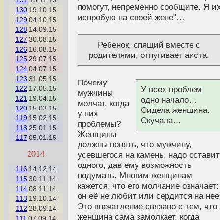
131
15.11.15
помогут, непременно сообщите. Я и
130
19.10.15
испробую на своей жене"…
129
04.10.15
128
14.09.15
127
30.08.15
Ребенок, спящий вместе с
126
16.08.15
родителями, отпугивает аиста.
125
29.07.15
124
04.07.15
123
31.05.15
Почему
122
17.05.15
У всех проблем
мужчины
121
19.04.15
одно начало…
молчат, когда
120
15.03.15
Сидела женщина.
у них
119
15.02.15
Скучала…
проблемы?
118
25.01.15
Женщины
117
05.01.15
должны понять, что мужчину,
2014
усевшегося на камень, надо оставит
одного, дав ему возможность
116
14.12.14
подумать. Многим женщинам
115
30.11.14
кажется, что его молчание означает:
114
08.11.14
он её не любит или сердится на нее
113
19.10.14
Это впечатление связано с тем, что
112
28.09.14
женщина сама замолкает, когда
111
07.09.14