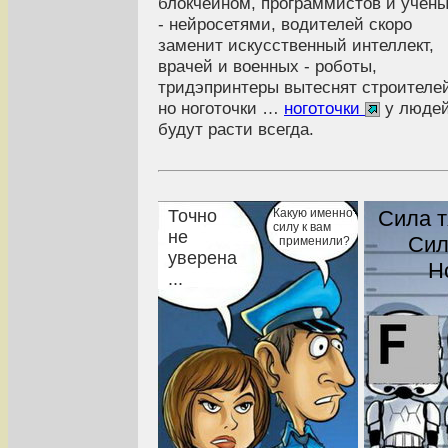
блокчейном, программистов и учён
- нейросетями, водителей скоро
заменит искусственный интеллект,
врачей и военных - роботы,
тридэпринтеры вытеснят строителе
но ноготочки …
ноготочки
у люде
будут расти всегда.
Точно
Какую именно
Сила 
силу к вам
не
Сил
применили?
уверена
Н
...