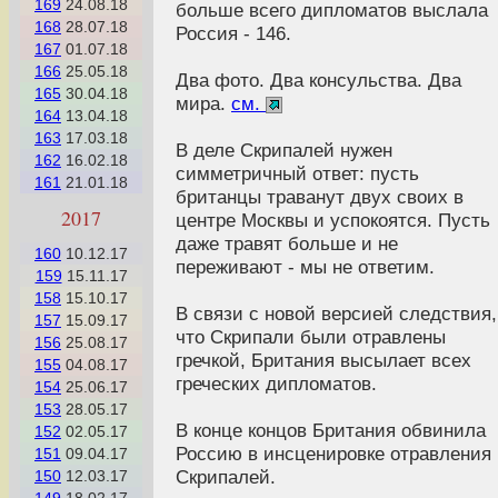
169
24.08.18
больше всего дипломатов выслала
168
28.07.18
Россия - 146.
167
01.07.18
166
25.05.18
Два фото. Два консульства. Два
165
30.04.18
мира.
см.
164
13.04.18
163
17.03.18
В деле Скрипалей нужен
162
16.02.18
симметричный ответ: пусть
161
21.01.18
британцы траванут двух своих в
2017
центре Москвы и успокоятся. Пусть
даже травят больше и не
160
10.12.17
переживают - мы не ответим.
159
15.11.17
158
15.10.17
В связи с новой версией следствия,
157
15.09.17
что Скрипали были отравлены
156
25.08.17
гречкой, Британия высылает всех
155
04.08.17
греческих дипломатов.
154
25.06.17
153
28.05.17
В конце концов Британия обвинила
152
02.05.17
Россию в инсценировке отравления
151
09.04.17
Скрипалей.
150
12.03.17