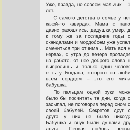
Уже, правда, не совсем мальчик – 
лет.
С самого детства в семье у не
какой-то кавардак. Мама с пап
давно разошлись, дедушка умер, 
к тому же за последние годы с
скандалами и мордобоем уже успе
смениться три отчима… Мать вся 
нервах, с утра до вечера пропада
на работе, от нее доброго слова 
выпросишь и только один челов
есть у Богдана, которого он люб
всем сердцем – это его мила
бабушка.
По пальцам одной руки можн
было бы посчитать те дни, когда 
засыпал, не поговорив перед сном 
своей бабулей. Секретов друг 
друга у них не было никогда
Бабушка и внук были душами др
друга… Первая любовь, первы