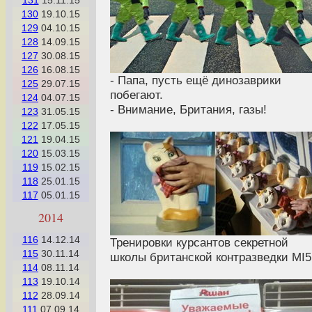
131
15.11.15
130
19.10.15
129
04.10.15
128
14.09.15
127
30.08.15
126
16.08.15
- Папа, пусть ещё динозаврики
125
29.07.15
побегают.
124
04.07.15
- Внимание, Британия, газы!
123
31.05.15
122
17.05.15
121
19.04.15
120
15.03.15
119
15.02.15
118
25.01.15
117
05.01.15
2014
116
14.12.14
Тренировки курсантов секретной
115
30.11.14
школы британской контразведки MI5
114
08.11.14
113
19.10.14
112
28.09.14
111
07.09.14