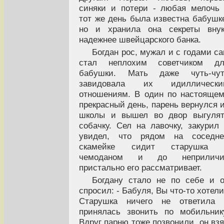
синяки и потери - любая мелочь
тот же день была известна бабушк
но и хранила она секреты внук
надежнее швейцарского банка.
Богдан рос, мужал и с годами с
стал неплохим советчиком дл
бабушки. Мать даже чуть-чут
завидовала их идиллически
отношениям. В один по настояще
прекрасный день, парень вернулся 
школы и вышел во двор выгулят
собачку. Сел на лавочку, закурил
увидел, что рядом на соседне
скамейке сидит старушка 
чемоданом и до неприличи
пристально его рассматривает.
Богдану стало не по себе и 
спросил: - Бабуля, Вы что-то хотел
Старушка ничего не ответила 
принялась звонить по мобильник
Вдруг парню тоже позвонили, он вз