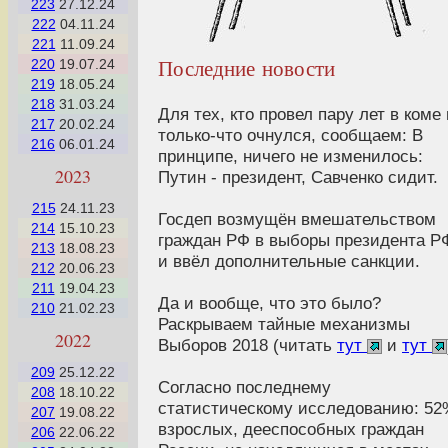
223
27.12.24
222
04.11.24
221
11.09.24
Последние новости
220
19.07.24
219
18.05.24
218
31.03.24
Для тех, кто провел пару лет в коме 
217
20.02.24
только-что очнулся, сообщаем: В
216
06.01.24
принципе, ничего не изменилось:
2023
Путин - президент, Савченко сидит.
215
24.11.23
Госдеп возмущён вмешательством
214
15.10.23
граждан РФ в выборы президента Р
213
18.08.23
и ввёл дополнительные санкции.
212
20.06.23
211
19.04.23
Да и вообще, что это было?
210
21.02.23
Раскрываем тайные механизмы
2022
Выборов 2018 (читать
тут
и
тут
209
25.12.22
Согласно последнему
208
18.10.22
статистическому исследованию: 52
207
19.08.22
взрослых, дееспособных граждан
206
22.06.22