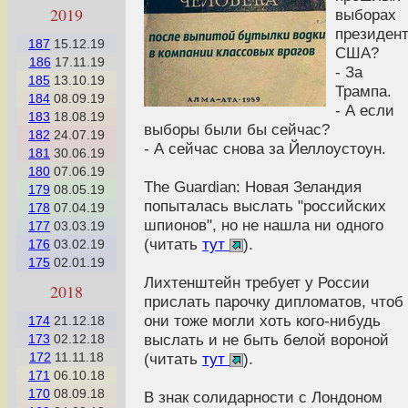
2019
выборах
президен
187
15.12.19
США?
186
17.11.19
- За
185
13.10.19
Трампа.
184
08.09.19
- А если
183
18.08.19
выборы были бы сейчас?
182
24.07.19
- А сейчас снова за Йеллоустоун.
181
30.06.19
180
07.06.19
The Guardian: Новая Зеландия
179
08.05.19
попыталась выслать "российских
178
07.04.19
шпионов", но не нашла ни одного
177
03.03.19
(читать
тут
).
176
03.02.19
175
02.01.19
Лихтенштейн требует у России
2018
прислать парочку дипломатов, чтоб
они тоже могли хоть кого-нибудь
174
21.12.18
выслать и не быть белой вороной
173
02.12.18
(читать
тут
).
172
11.11.18
171
06.10.18
170
08.09.18
В знак солидарности с Лондоном