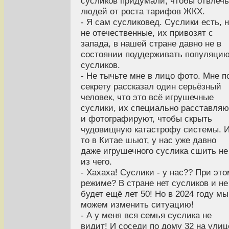
сусликов придумали, чтобы отвлечь
людей от роста тарифов ЖКХ.
- Я сам сусликовед. Суслики есть, 
не отечественные, их привозят с
запада, в нашей стране давно не в
состоянии поддерживать популяци
сусликов.
- Не тычьте мне в лицо фото. Мне п
секрету рассказал один серьёзный
человек, что это всё игрушечные
суслики, их специально расставляю
и фотографируют, чтобы скрыть
чудовищную катастрофу системы. 
то в Китае шьют, у нас уже давно
даже игрушечного суслика сшить не
из чего.
- Хахаха! Суслики - у нас?? При это
режиме? В стране нет сусликов и не
будет ещё лет 50! Но в 2024 году мы
можем изменить ситуацию!
- А у меня вся семья суслика не
видит! И соседи по дому 32 на улиц