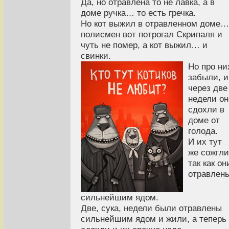
Да, но отравлена то не лавка, а в
доме ручка… то есть гречка.
Но кот выжил в отравленном доме…
полисмен вот потрогал Скрипаля и
чуть не помер, а кот выжил… и
свинки.
Но про ни
забыли, и
через две
недели о
сдохли в
доме от
голода.
И их тут
же сожгли
так как он
отравлен
сильнейшим ядом.
Две, сука, недели были отравлены
сильнейшим ядом и жили, а теперь