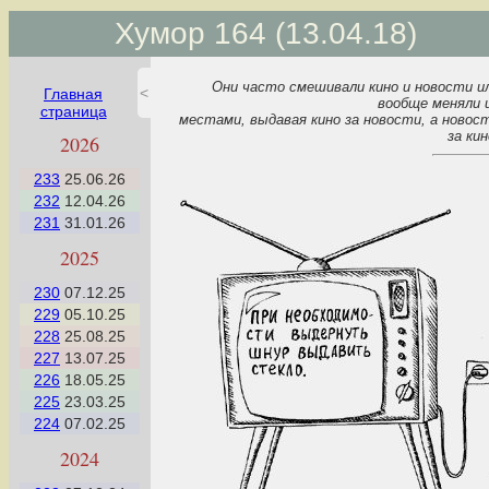
Хумор 164 (13.04.18)
Они часто смешивали кино и новости и
<
Главная
вообще меняли 
страница
местами, выдавая кино за новости, а новос
Если Вы видите это сообщение,
за кин
2026
то ваш браузер не поддерживает
CSS animation. Используйте
233
25.06.26
другой браузер !!!
232
12.04.26
Функциональность сайта
231
31.01.26
ограничена!
2025
230
07.12.25
229
05.10.25
228
25.08.25
227
13.07.25
226
18.05.25
225
23.03.25
224
07.02.25
2024