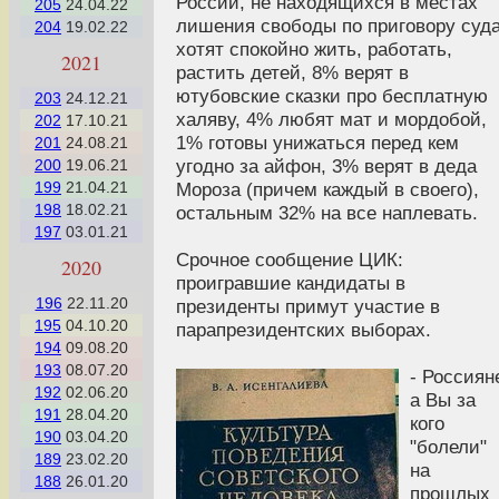
России, не находящихся в местах
205
24.04.22
лишения свободы по приговору суда
204
19.02.22
хотят спокойно жить, работать,
2021
растить детей, 8% верят в
ютубовские сказки про бесплатную
203
24.12.21
халяву, 4% любят мат и мордобой,
202
17.10.21
1% готовы унижаться перед кем
201
24.08.21
угодно за айфон, 3% верят в деда
200
19.06.21
Мороза (причем каждый в своего),
199
21.04.21
198
18.02.21
остальным 32% на все наплевать.
197
03.01.21
Срочное сообщение ЦИК:
2020
проигравшие кандидаты в
196
22.11.20
президенты примут участие в
195
04.10.20
парапрезидентских выборах.
194
09.08.20
193
08.07.20
- Россиян
192
02.06.20
а Вы за
191
28.04.20
кого
190
03.04.20
"болели"
189
23.02.20
на
188
26.01.20
прошлых