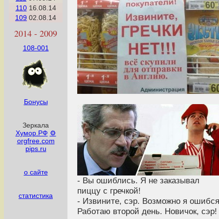
110
16.08.14
109
02.08.14
2014 - 2009
108-001
Бонусы
Зеркала
Хумор.РФ
⚙
orgfree.com
pips.ru
о сайте
- Вы ошиблись. Я не заказывал
пиццу с гречкой!
статистика
- Извините, сэр. Возможно я ошибся
Работаю второй день. Новичок, сэр!