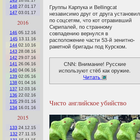
149
18.02.17
148
27.01.17
Группы Карпука и Bellingcat
147
03.01.17
независимо друг от друга установи
по соцсетям, что кот отравивший
2016
Скрипалей, по странному
146
05.12.16
совпадению вернулся в
145
13.11.16
расположение части 53-й зенитно-
144
02.10.16
ракетной бригады под Курском.
143
28.08.16
142
29.07.16
CNN: Внимание! Русские
141
26.06.16
используют стёб как оружие.
140
04.06.16
139
02.05.16
Читать
138
01.04.16
137
12.03.16
136
22.02.16
Чисто английское убийство
135
29.01.16
134
16.01.16
2015
133
24.12.15
132
27.11.15