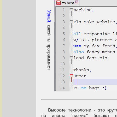
Узнай
, какой ты программист
Высокие технологии - это крут
но иногда "низкие" бывают н