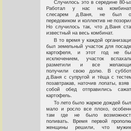
Случилось это в середине 80-ы
Работал у нас на комбинат
слесарем д.Ваня, не был о
передовиком и коллектив не позори
Но случилось так, что д.Ваня ст
известный на весь комбинат.
В то время у каждой организац
был земельный участок для посад
картофеля, и этот год не бы
исключением, участок вспахали
разметили и все желающи
получили свою долю. В суббот
д.Ваня с супругой и тёща с тесте
позавтракав, наточив лопаты, взяв
собой обед отправились сажат
картофель.
То лето было жаркое дождей бы
мало и росло все плохо, особен
там где не было возможност
поливать. Время первой прополк
женщины решили, что мужик