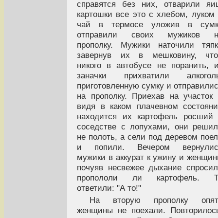
справятся без них, отварили яи
картошки все это с хлебом, луком
чай в термосе уложив в сумк
отправили своих мужиков н
прополку. Мужики наточили тяп
завернув их в мешковину, что
никого в автобусе не поранить, 
заначки прихватили алкоголь
приготовленную сумку и отправили
на прополку. Приехав на участок
видя в каком плачевном состоян
находится их картофель росший
соседстве с лопухами, они реши
не полоть, а сели под деревом пое
и попили. Вечером вернулис
мужики в аккурат к ужину и женщи
почуяв несвежее дыхание спроси
пропололи ли картофель. Т
ответили: "А то!"
На вторую прополку опят
женщины не поехали. Повторилос