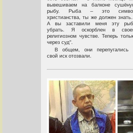
вывешиваем на балконе сушёну
рыбу. Рыба – это симво
христианства, ты же должен знат
А вы заставили меня эту рыб
убрать. Я оскорблен в свое
религиозном чувстве. Теперь толь
через суд".
В общем, они перепугались 
свой иск отозвали.