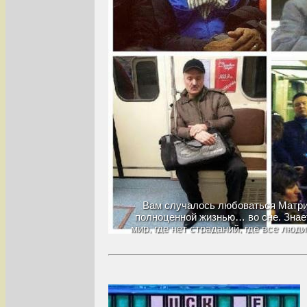
Вам случалось любоваться Матр
полноценной жизнью… во сне. Знае
мир, где нет страданий, где все лю
программу, всех пришлось унич
идеальный мир языком программиров
приемлет реальность без мучений и
поры тешился ваш примитивный ра
вашей цивилизации. Именно вашей
вас, возникла наша цивилизация. 