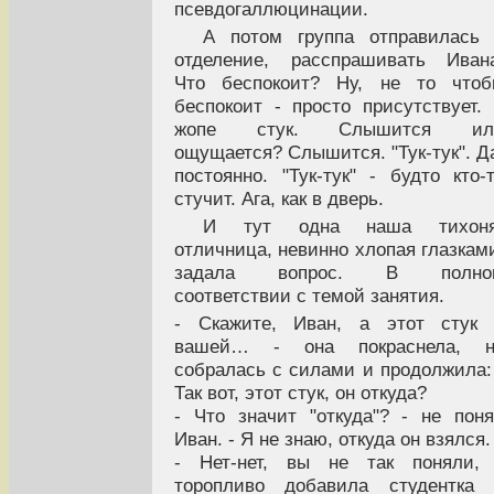
псевдогаллюцинации.
А потом группа отправилась
отделение, расспрашивать Иван
Что беспокоит? Ну, не то чтоб
беспокоит - просто присутствует.
жопе стук. Слышится ил
ощущается? Слышится. "Тук-тук". Д
постоянно. "Тук-тук" - будто кто-
стучит. Ага, как в дверь.
И тут одна наша тихоня
отличница, невинно хлопая глазкам
задала вопрос. В полно
соответствии с темой занятия.
- Скажите, Иван, а этот стук 
вашей… - она покраснела, н
собралась с силами и продолжила:
Так вот, этот стук, он откуда?
- Что значит "откуда"? - не пон
Иван. - Я не знаю, откуда он взялся.
- Нет-нет, вы не так поняли, 
торопливо добавила студентка 