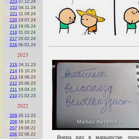
223
27.12.24
222
04.11.24
221
11.09.24
220
19.07.24
219
18.05.24
218
31.03.24
217
20.02.24
216
06.01.24
2023
215
24.11.23
214
15.10.23
213
18.08.23
212
20.06.23
211
19.04.23
210
21.02.23
2022
209
25.12.22
Малыш пытался…
208
18.10.22
207
19.08.22
206
22.06.22
Вчера еду в маршрутке, пол