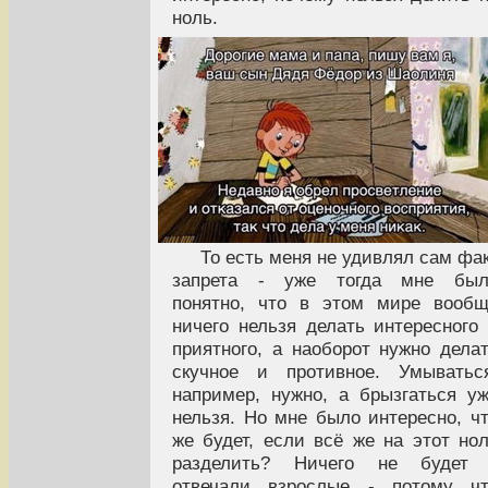
ноль.
То есть меня не удивлял сам фа
запрета - уже тогда мне был
понятно, что в этом мире вооб
ничего нельзя делать интересного
приятного, а наоборот нужно дела
скучное и противное. Умыватьс
например, нужно, а брызгаться у
нельзя. Но мне было интересно, ч
же будет, если всё же на этот но
разделить? Ничего не будет 
отвечали взрослые - потому чт