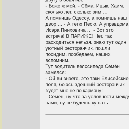
- Боже ж мой, - Сёма, Ицык, Хаим,
сколько лет, сколько зим …
А помнишь Одессу, а помнишь наш
двор … - А тетю Песю, А управдома
Исэра Пинховича … - Вот это
встреча! В ПАРИЖЕ! Нет, так
расходиться нельзя, знаю тут один
уютный ресторанчик, пошли
посидим, пообедаем, наших
вспомним.
Тут водитель велосипеда Семён
замялся:
- Ой ви знаете, это таки Елисейские
поля, боюсь здешний ресторанчик
будет мне не по карману!
- Семён, ну что за условности межд
нами, ну не будешь кушать.