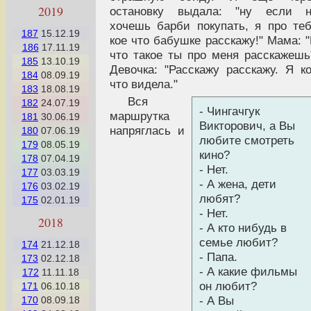
2019
остановку выдала: "ну если н
хочешь барби покупать, я про те
187
15.12.19
кое что бабушке расскажу!" Мама: 
186
17.11.19
что такое ты про меня расскажешь
185
13.10.19
Девочка: "Расскажу расскажу. Я к
184
08.09.19
что видела."
183
18.08.19
Вся
182
24.07.19
- Чингачгук
маршрутка
181
30.06.19
Викторович, а Вы
напряглась и
180
07.06.19
любите смотреть
179
08.05.19
кино?
178
07.04.19
- Нет.
177
03.03.19
- А жена, дети
176
03.02.19
любят?
175
02.01.19
- Нет.
2018
- А кто нибудь в
семье любит?
174
21.12.18
- Папа.
173
02.12.18
- А какие фильмы
172
11.11.18
он любит?
171
06.10.18
- А Вы
170
08.09.18