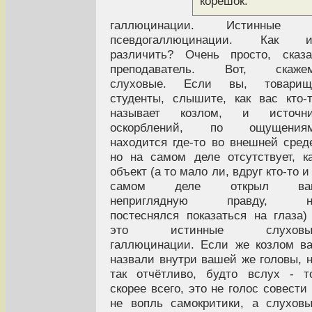
корешок.
галлюцинации. Истинные 
псевдогаллюцинации. Как и
различить? Очень просто, сказ
преподаватель. Вот, скажем
слуховые. Если вы, товарищ
студенты, слышите, как вас кто-
называет козлом, и источни
оскорблений, по ощущениям
находится где-то во внешней сред
но на самом деле отсутствует, к
объект (а то мало ли, вдруг кто-то и
самом деле открыл ва
неприглядную правду, н
постеснялся показаться на глаза)
это истинные слуховы
галлюцинации. Если же козлом в
назвали внутри вашей же головы, 
так отчётливо, будто вслух - т
скорее всего, это не голос совести
не вопль самокритики, а слухов