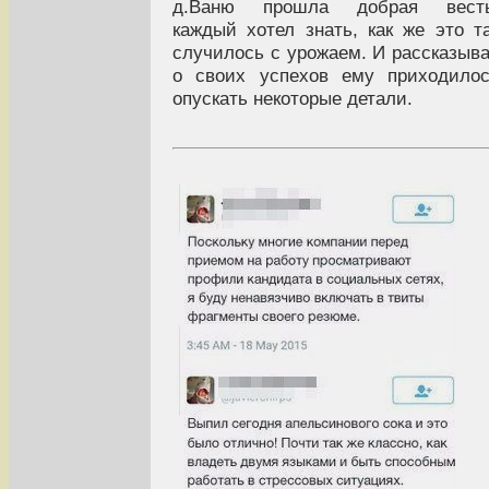
д.Ваню прошла добрая весть
каждый хотел знать, как же это т
случилось с урожаем. И рассказыв
о своих успехов ему приходило
опускать некоторые детали.