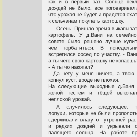
как и в первый раз. Солнце пек
дождей не было, все поговаривал
что урожая не будет и придется еха
к сельчанам покупать картошку.
Осень. Пришло время выкапыва
картофель. У д.Вани на семейн
совете было решено лучше купи
чем горбатиться. В понедельни
встретился сосед по участку. - Ван
а ты чего свою картошку не копаешь
- А ты чо накопал?
- Да нету у меня ничего, а твою
копнул куст, вроде не плохая.
На следующие выходные д.Ваня 
женой тестем и тёщей выкопал
неплохой урожай.
А случилось следующее, т
лопухи, которые не были прополот
сдерживали влагу от утренней ра
и редких дождей и укрывали о
палящего солнца. На работе пр