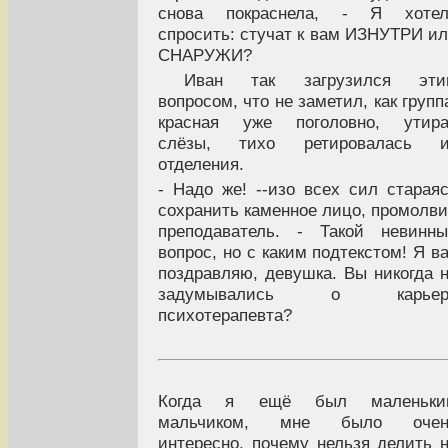
снова покраснела, - Я хотел
спросить: стучат к вам ИЗНУТРИ и
СНАРУЖИ?
Иван так загрузился эти
вопросом, что не заметил, как групп
красная уже поголовно, утира
слёзы, тихо ретировалась и
отделения.
- Надо же! --изо всех сил старая
сохранить каменное лицо, промолв
преподаватель. - Такой невинн
вопрос, но с каким подтекстом! Я в
поздравляю, девушка. Вы никогда 
задумывались о карьер
психотерапевта?
Когда я ещё был маленьки
мальчиком, мне было очен
интересно, почему нельзя делить 