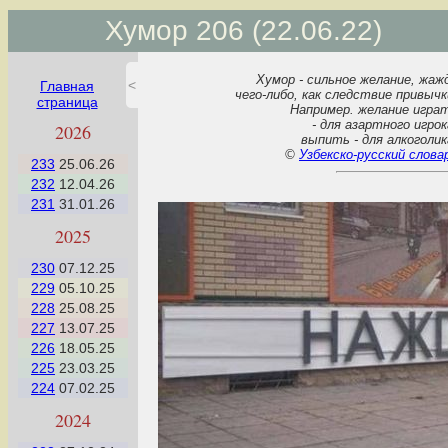
Хумор 206 (22.06.22)
Хумор - сильное желание, жаж
<
Главная
чего-либо, как следствие привычк
страница
Например. желание игра
- для азартного игрок
2026
выпить - для алкоголик
©
Узбекско-русский слова
233
25.06.26
232
12.04.26
231
31.01.26
2025
230
07.12.25
229
05.10.25
228
25.08.25
227
13.07.25
226
18.05.25
225
23.03.25
224
07.02.25
2024