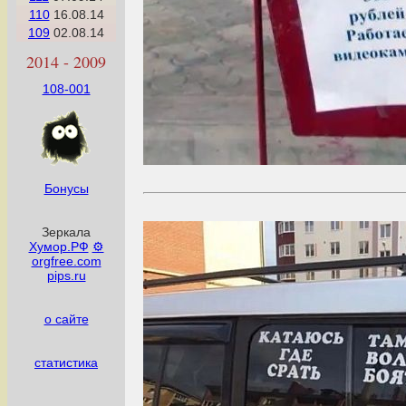
110
16.08.14
109
02.08.14
2014 - 2009
108-001
Бонусы
Зеркала
Хумор.РФ
⚙
orgfree.com
pips.ru
о сайте
статистика