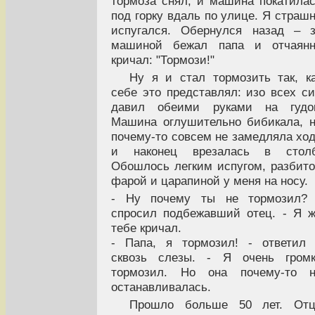
тормоза снял, и машина покатила
под горку вдаль по улице. Я страш
испугался. Обернулся назад – 
машиной бежал папа и отчаянн
кричал: "Тормози!"
Ну я и стал тормозить так, к
себе это представлял: изо всех с
давил обеими руками на гудок
Машина оглушительно бибикала, 
почему-то совсем не замедляла хо
и наконец врезалась в столб
Обошлось легким испугом, разбит
фарой и царапиной у меня на носу.
- Ну почему ты не тормозил? 
спросил подбежавший отец. - Я 
тебе кричал.
- Папа, я тормозил! - ответил
сквозь слезы. - Я очень громк
тормозил. Но она почему-то н
останавливалась.
Прошло больше 50 лет. Отц