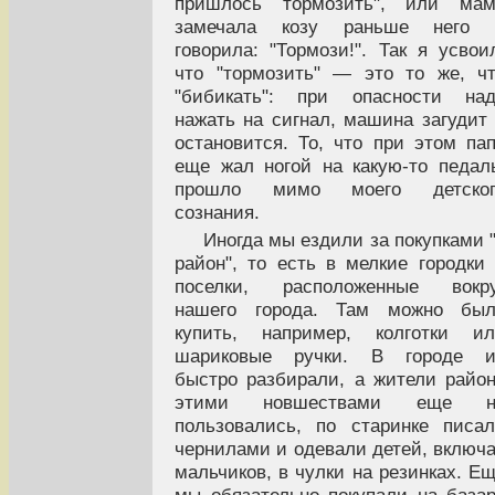
пришлось тормозить", или мам
замечала козу раньше него 
говорила: "Тормози!". Так я усвои
что "тормозить" — это то же, ч
"бибикать": при опасности над
нажать на сигнал, машина загудит
остановится. То, что при этом па
еще жал ногой на какую-то педал
прошло мимо моего детског
сознания.
Иногда мы ездили за покупками 
район", то есть в мелкие городки
поселки, расположенные вокру
нашего города. Там можно был
купить, например, колготки ил
шариковые ручки. В городе и
быстро разбирали, а жители райо
этими новшествами еще н
пользовались, по старинке писа
чернилами и одевали детей, включ
мальчиков, в чулки на резинках. Е