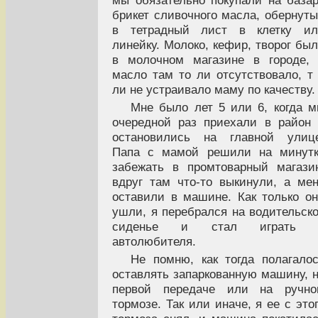
мы обязательно покупали на база
брикет сливочного масла, обернут
в тетрадный лист в клетку ил
линейку. Молоко, кефир, творог бы
в молочном магазине в городе,
масло там то ли отсутствовало, т
ли не устраивало маму по качеству.
Мне было лет 5 или 6, когда 
очередной раз приехали в район
остановились на главной улице
Папа с мамой решили на минутк
забежать в промтоварный магази
вдруг там что-то выкинули, а ме
оставили в машине. Как только о
ушли, я перебрался на водительск
сиденье и стал играть 
автолюбителя.
Не помню, как тогда полагало
оставлять запаркованную машину, 
первой передаче или на ручно
тормозе. Так или иначе, я ее с это