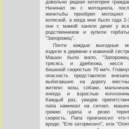
довольно редкая категория гражда
Начинал он с мотоцикла, посл
женитьбы приобрел мотоцикл 
коляской, а когда мне было года 2-
они с мамой заняли денег у вс
родственников и купили горбат
"Запорожец".
Почти каждые выходные м
ездили в деревню к маминой сестр
Машин было мало, "Запорожец"
трясясь и дребезжа, несся 
бешеной скоростью 70 км/ч. Главн
опасность представляли внезап
выбегавшие на дорогу местны
жители: козы, собаки, мальчишк
иногда и взрослые колхозники
Каждый раз, увидев препятстви
папа нажимал на сигнал, машин
громко гудела и резко терял
скорость. Папа произносил что-
вроде: "Еле затормозил", или "Опя