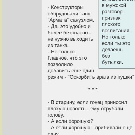
в мужской
- Конструкторы
разговор -
оборудовали танк
признак
"Армата" санузлом.
плохого
- Да, это удобно и
воспитания.
более безопасно -
Но только
не нужно выходить
если ты это
из танка.
делаешь
- Не только.
без
Главное, что это
бутылки.
позволило
добавить еще один
режим - "Оскорбить врага из пушки"
* * *
- В старину, если гонец приносил
плохую новость - ему отрубали
голову.
- А если хорошую?
- А если хорошую - прибивали еще
одну.