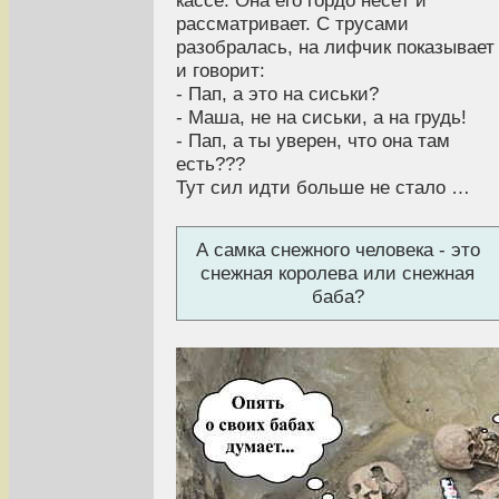
кассе. Она его гордо несёт и
рассматривает. С трусами
разобралась, на лифчик показывает
и говорит:
- Пап, а это на сиськи?
- Маша, не на сиськи, а на грудь!
- Пап, а ты уверен, что она там
есть???
Тут сил идти больше не стало …
А самка снежного человека - это
снежная королева или снежная
баба?