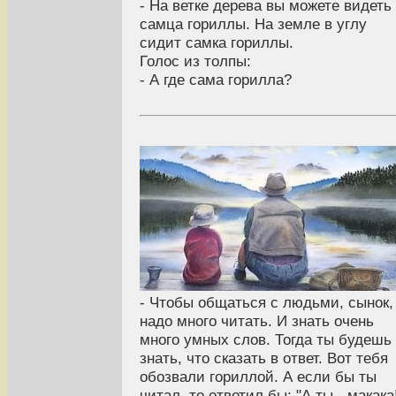
- На ветке дерева вы можете видеть
самца гориллы. На земле в углу
сидит самка гориллы.
Голос из толпы:
- А где сама горилла?
- Чтобы общаться с людьми, сынок,
надо много читать. И знать очень
много умных слов. Тогда ты будешь
знать, что сказать в ответ. Вот тебя
обозвали гориллой. А если бы ты
читал, то ответил бы: "А ты - макака