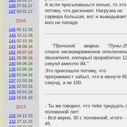
149
18.02.17
А если просыпаешься ночью, то это
148
27.01.17
потому, что дисконект. Нагрузка на
147
03.01.17
сервера большая, вот и выкидывает
2016
кого ни попадя.
146
05.12.16
145
13.11.16
144
02.10.16
"Причиной аварии "Луны-25
143
28.08.16
стало несвоевременное отключен
142
29.07.16
двигателя, который проработал 1
141
26.06.16
секунд вместо 84."
140
04.06.16
139
02.05.16
Это произошло потому, что
138
01.04.16
программист забыл, что в минуте 6
137
12.03.16
секунд, а не 100.
136
22.02.16
135
29.01.16
134
16.01.16
- Ты же говорил, что тебе тридцать 
2015
половиной лет!
133
24.12.15
- Всё верно, 30 с половиной, итого -
132
27.11.15
45.