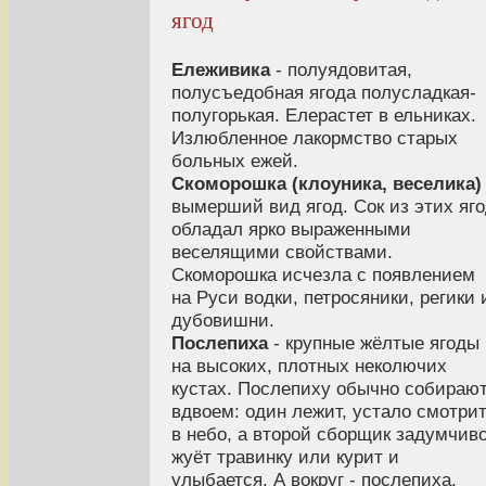
ягод
Ележивика
- полуядовитая,
полусъедобная ягода полусладкая-
полугорькая. Елерастет в ельниках.
Излюбленное лакормство старых
больных ежей.
Скоморошка (клоуника, веселика)
вымерший вид ягод. Сок из этих яг
обладал ярко выраженными
веселящими свойствами.
Скоморошка исчезла с появлением
на Руси водки, петросяники, регики 
дубовишни.
Послепиха
- крупные жёлтые ягоды
на высоких, плотных неколючих
кустах. Послепиху обычно собираю
вдвоем: один лежит, устало смотри
в небо, а второй сборщик задумчив
жуёт травинку или курит и
улыбается. А вокруг - послепиха.