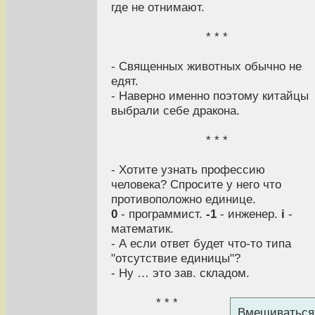
где не отнимают.
* * *
- Священных животных обычно не
едят.
- Наверно именно поэтому китайцы
выбрали себе дракона.
* * *
- Хотите узнать профессию
человека? Спросите у него что
противоположно единице.
0
- программист.
-1
- инженер.
i
-
математик.
- А если ответ будет что-то типа
"отсутствие единицы"?
- Ну … это зав. складом.
* * *
Вмешиваться