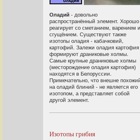
Оладий
- довольно
распространённый элемент. Хорошо
реагирует со сметанием, варением 
сгущёнием. Существуют также
изотопы оладия - кабачковий,
картофий. Залежи оладия картофия
формируют драниковые холмы.
Самые крупные драниковые холмы
(месторождение оладия картофия)
находятся в Белоруссии.
Примечательно, что внешне похожи
на оладий блиний - не является его
изотопом, а представляет собой
другой элемент.
Изотопы грибия