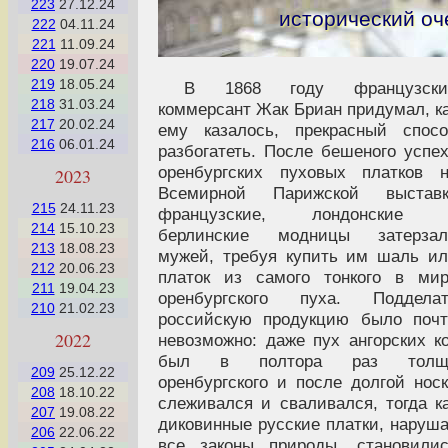
223
27.12.24
исторический оч
222
04.11.24
221
11.09.24
220
19.07.24
219
18.05.24
В 1868 году французски
218
31.03.24
коммерсант Жак Бриан придумал, к
217
20.02.24
ему казалось, прекрасный спос
216
06.01.24
разбогатеть. После бешеного успе
оренбургских пуховых платков 
2023
Всемирной Парижской выставк
215
24.11.23
французские, лондонские 
214
15.10.23
берлинские модницы затерзал
213
18.08.23
мужей, требуя купить им шаль и
212
20.06.23
платок из самого тонкого в ми
211
19.04.23
оренбургского пуха. Подделат
210
21.02.23
российскую продукцию было поч
2022
невозможно: даже пух ангорских к
был в полтора раз толщ
209
25.12.22
оренбургского и после долгой нос
208
18.10.22
слеживался и сваливался, тогда к
207
19.08.22
диковинные русские платки, наруш
206
22.06.22
все законы природы, становили