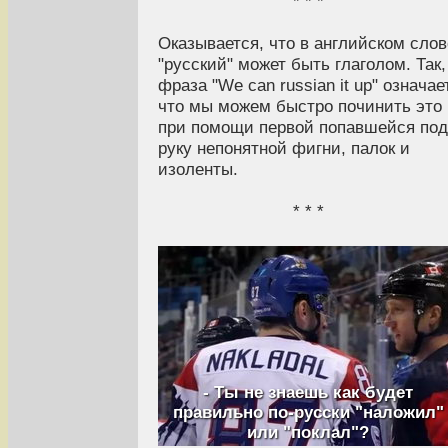
* * *
Оказывается, что в английском слов
"русский" может быть глаголом. Так,
фраза "We can russian it up" означает
что мы можем быстро починить это
при помощи первой попавшейся под
руку непонятной фигни, палок и
изоленты.
* * *
- Ты не знаешь как будет
правильно по-русски "наложил"
или "поклал"?