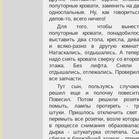
полуторные кровати, заменить на д
односпальные. Ну, как говоритьс
делов-то, всего ничего!
Для того, чтобы вынест
полуторные кровати, понадобило
выставить два стола, кресла, див
и всяко-разно в другую комнат
Натаскались, отдышались. А тепе
надо снять кровати сверху со второ
этажа. Без лифта. Сняли 
отдышались, отлежались. Провери
все запчасти.
Тут сын, пользуясь случаем
решил еще и полочку повесить
Повесил. Потом решили розетк
помыть, лампы протереть - тр
штуки. Пришлось отключить свет
перемыть все розетки, возле котор
в процессе снимания образовала
дырка - штукатурка отлетела. С
сбегал в ближайший хозмаг - прин