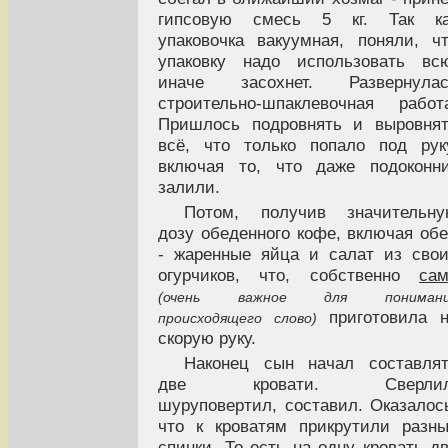
гипсовую смесь 5 кг. Так ка
упаковочка вакуумная, поняли, ч
упаковку надо использовать вс
иначе засохнет. Развернулас
строительно-шпаклевочная работ
Пришлось подровнять и выровня
всё, что только попало под рук
включая то, что даже подоконн
залили.
Потом, получив значительну
дозу обеденного кофе, включая об
- жаренные яйца и салат из сво
огурчиков, что, собственно
са
(очень важное для понимани
приготовила 
происходящего слово)
скорую руку.
Наконец сын начал составля
две кровати. Сверлил
шуруповертил, составил. Оказалос
что к кроватям прикрутили разн
спинки. То есть на одну кровать д