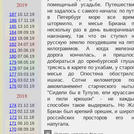
2019
помещичьей усадьбе. Путешеств
не задалось с самого начала: по пу
187
15.12.19
в Петербург море все врем
186
17.11.19
штормило, и месье Бриана п
185
13.10.19
нескольку раз в день выворачива
184
08.09.19
наизнанку, так что он ступил 
183
18.08.19
русскую землю похудевшим на пя
182
24.07.19
килограммов. А когда железна
181
30.06.19
дорога кончилась, и пришлос
180
07.06.19
добираться до оренбургской глуш
179
08.05.19
трясясь в карете по ухабам, у старо
178
07.04.19
месье до Огюстена обострилс
177
03.03.19
ишиас. Сотни километров по
176
03.02.19
аккомпанемент старческого ныть
175
02.01.19
"Сидели бы в Тулузе, ели круасса
2018
и пили крюшон" - не кажды
способен такое выдержать. Но Ж
174
21.12.18
Бриан был крепкий орешек, и широ
173
02.12.18
российских просторов его н
172
11.11.18
171
06.10.18
напугала.
170
08.09.18
+