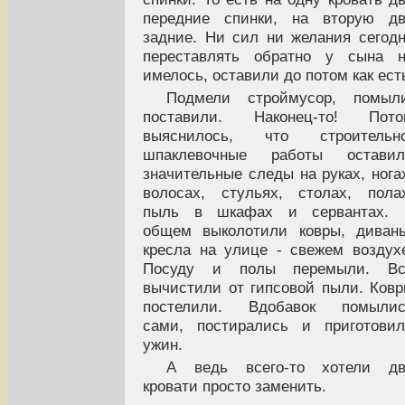
передние спинки, на вторую дв
задние. Ни сил ни желания сегод
переставлять обратно у сына н
имелось, оставили до потом как ест
Подмели строймусор, помыли
поставили. Наконец-то! Пото
выяснилось, что строительно
шпаклевочные работы оставил
значительные следы на руках, нога
волосах, стульях, столах, пола
пыль в шкафах и сервантах. 
общем выколотили ковры, диван
кресла на улице - свежем воздух
Посуду и полы перемыли. Вс
вычистили от гипсовой пыли. Ков
постелили. Вдобавок помылис
сами, постирались и приготови
ужин.
А ведь всего-то хотели дв
кровати просто заменить.