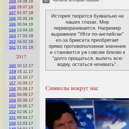
Читать историю дальше ...
169
24.08.18
168
28.07.18
167
01.07.18
История творится буквально на
166
25.05.18
наших глазах. Мир
165
30.04.18
переворачивается. Например
164
13.04.18
выражение "Уйти по-английски"
163
17.03.18
из-за брексита приобретает
162
16.02.18
прямо противоположное значение
161
21.01.18
и становится уж совсем близко к
2017
"долго прощаться, выпить всю
водку, остаться ночевать".
160
10.12.17
159
15.11.17
158
15.10.17
157
15.09.17
Символы вокруг нас
156
25.08.17
155
04.08.17
154
25.06.17
153
28.05.17
152
02.05.17
151
09.04.17
150
12.03.17