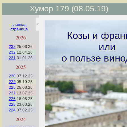
Хумор 179 (08.05.19)
<
Главная
страница
Козы и фран
2026
или
233
25.06.26
232
12.04.26
о пользе вин
231
31.01.26
2025
230
07.12.25
229
05.10.25
228
25.08.25
227
13.07.25
226
18.05.25
225
23.03.25
224
07.02.25
2024