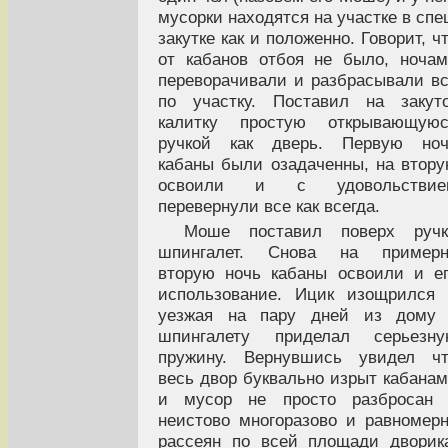
мусорки находятся на участке в спе
закутке как и положенно. Говорит, ч
от кабанов отбоя не было, ноча
переворачивали и разбрасывали в
по участку. Поставил на закут
калитку простую открывающуюс
ручкой как дверь. Первую ноч
кабаны были озадаченны, на втор
освоили и с удовольствие
перевернули все как всегда.
Моше поставил поверх ручк
шпингалет. Снова на примерн
вторую ночь кабаны освоили и е
использование. Ицик изощрился
уезжая на пару дней из дому 
шпингалету приделал серьезну
пружину. Вернувшись увидел чт
весь двор буквально изрыт кабана
и мусор не просто разбросан 
неистово многоразово и равномер
рассеян по всей площади дворик