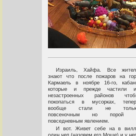
Израиль, Хайфа. Все жител
знают что после пожаров на го
Кармаель в ноябре 16-го, каба
которые и прежде частили и
незастроенных районов чтоб
покопаться в мусорках, тепер
вообще стали не тольк
повсеночным но порой 
повседневным явлением.
И вот. Живет себе на в вил
один чел (назовем его Моше) и у не