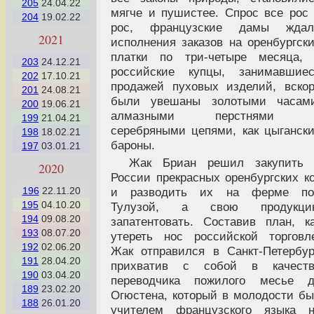
205
24.04.22
мягче и пушистее. Спрос все рос
204
19.02.22
рос, французские дамы ждал
2021
исполнения заказов на оренбургск
платки по три-четыре месяца, 
203
24.12.21
российские купцы, занимавшиес
202
17.10.21
продажей пуховых изделий, вско
201
24.08.21
были увешаны золотыми часами
200
19.06.21
алмазными перстнями 
199
21.04.21
серебряными цепями, как цыганск
198
18.02.21
бароны.
197
03.01.21
Жак Бриан решил закупить 
2020
России прекрасных оренбургских к
196
22.11.20
и разводить их на ферме по
195
04.10.20
Тулузой, а свою продукци
194
09.08.20
запатентовать. Составив план, к
193
08.07.20
утереть нос российской торговл
192
02.06.20
Жак отправился в Санкт-Петербур
191
28.04.20
прихватив с собой в качеств
190
03.04.20
переводчика пожилого месье д
189
23.02.20
Огюстена, который в молодости б
188
26.01.20
учителем французского языка н