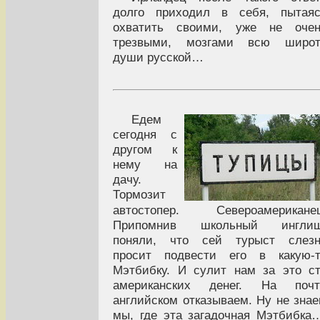
долго приходил в себя, пытаяс
охватить своими, уже не очен
трезвыми, мозгами всю широт
души русской…
Едем
сегодня с
другом к
нему на
дачу.
Тормозит
автостопер. Североамериканец
Припомнив школьный инглиш
поняли, что сей турыст слезн
просит подвести его в какую-т
Мэтбибку. И сулит нам за это с
американских денег. На почт
английском отказываем. Ну не зна
мы, где эта загадочная Мэтбибка