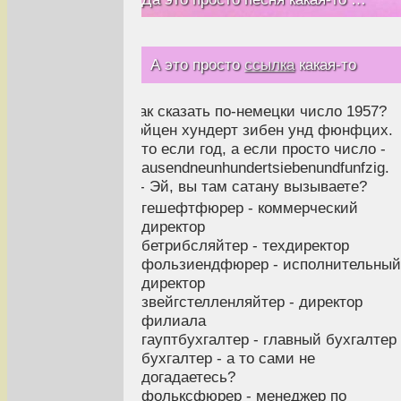
А это просто
ссылка
какая-то
- Как сказать по-немецки число 1957?
- Нойцен хундерт зибен унд фюнфцих.
- Это если год, а если просто число -
eintausendneunhundertsiebenundfunfzig.
- Эй, вы там сатану вызываете?
гешефтфюрер - коммерческий
директор
бетрибсляйтер - техдиректор
фользиендфюрер - исполнительный
директор
звейгстелленляйтер - директор
филиала
гауптбухгалтер - главный бухгалтер
бухгалтер - а то сами не
догадаетесь?
фольксфюрер - менеджер по