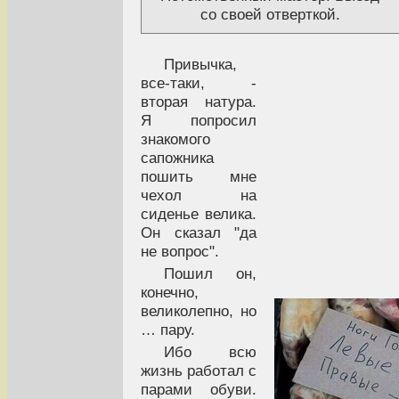
со своей отверткой.
Привычка,
все-таки, -
вторая натура.
Я попросил
знакомого
сапожника
пошить мне
чехол на
сиденье велика.
Он сказал "да
не вопрос".
Пошил он,
конечно,
великолепно, но
… пару.
Ибо всю
жизнь работал с
парами обуви.