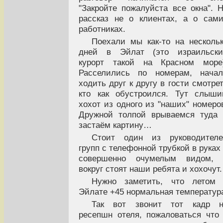
"Закройте пожалуйста все окна". 
рассказ не о клиентах, а о сам
работниках.
Поехали мы как-то на несколь
дней в Эйлат (это израильски
курорт такой на Красном море)
Расселились по номерам, начал
ходить друг к другу в гости смотре
кто как обустроился. Тут слыш
хохот из одного из "наших" номеро
Дружной толпой врываемся туда
застаём картину…
Стоит один из руководителе
групп с телефонной трубкой в руках
совершенно очумелым видом, 
вокруг стоят наши ребята и хохочут.
Нужно заметить, что летом 
Эйлате +45 нормальная температур
Так вот звонит тот кадр н
ресепшн отеля, пожаловаться что