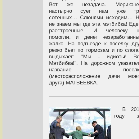
Вот же незадача. Мерикане
настырно сует нам уже тр
сотенных… Слюнями исходим… Н
не знаем мы где эта мэтбибка! Ед
расстроенные. И человеку н
помогли, и денег незаработанн
жалко. На подъезде к поселку др
резко бьет по тормозам и по слог
выдыхает: "Мы - идиоты! Во
Мэтбибка!". На дорожном указате
название поселк
(месторасположение дачи моег
друга) МАТВЕЕВКА.
В 201
году з