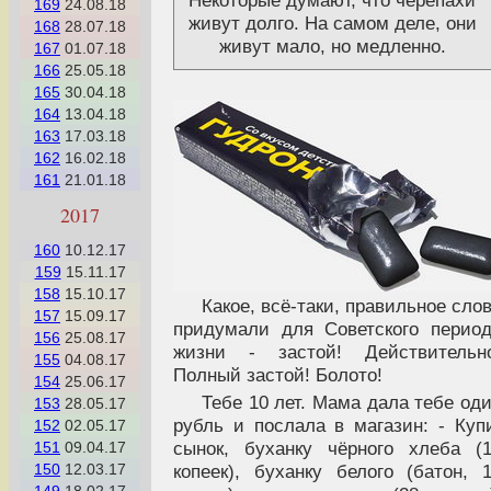
169
24.08.18
живут долго. Hа самом деле, они
168
28.07.18
живут мало, но медленно.
167
01.07.18
166
25.05.18
165
30.04.18
164
13.04.18
163
17.03.18
162
16.02.18
161
21.01.18
2017
160
10.12.17
159
15.11.17
158
15.10.17
Какое, всё-таки, правильное сло
157
15.09.17
придумали для Советского перио
156
25.08.17
жизни - застой! Действительно
155
04.08.17
Полный застой! Болото!
154
25.06.17
Тебе 10 лет. Мама дала тебе од
153
28.05.17
рубль и послала в магазин: - Куп
152
02.05.17
сынок, буханку чёрного хлеба (
151
09.04.17
копеек), буханку белого (батон, 
150
12.03.17