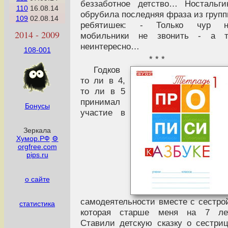
беззаботное детство… Ностальг
110
16.08.14
обрубила последняя фраза из груп
109
02.08.14
ребятишек: - Только чур н
2014 - 2009
мобильники не звонить - а т
неинтересно…
108-001
* * *
Годков
то ли в 4,
то ли в 5
принимал
Бонусы
участие в
Зеркала
Хумор.РФ
⚙
orgfree.com
pips.ru
о сайте
самодеятельности вместе с сестро
статистика
которая старше меня на 7 лет
Ставили детскую сказку о сестри