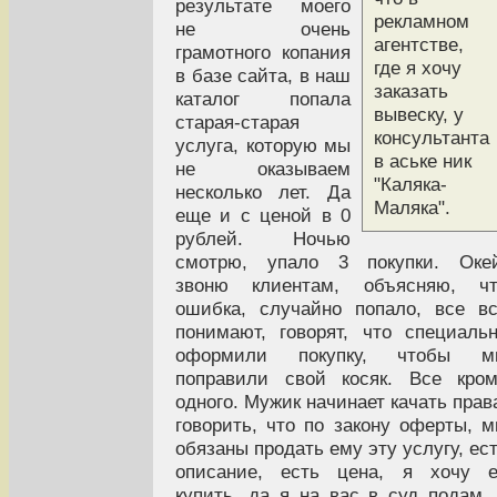
результате моего
рекламном
не очень
агентстве,
грамотного копания
где я хочу
в базе сайта, в наш
заказать
каталог попала
вывеску, у
старая-старая
консультанта
услуга, которую мы
в аське ник
не оказываем
"Каляка-
несколько лет. Да
Маляка".
еще и с ценой в 0
рублей. Ночью
смотрю, упало 3 покупки. Окей
звоню клиентам, объясняю, чт
ошибка, случайно попало, все в
понимают, говорят, что специаль
оформили покупку, чтобы м
поправили свой косяк. Все кро
одного. Мужик начинает качать прав
говорить, что по закону оферты, 
обязаны продать ему эту услугу, ес
описание, есть цена, я хочу е
купить, да я на вас в суд подам,