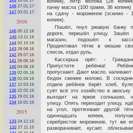
149
18.02.17
копеек), литр молока (28 копеек
148
27.01.17
пачку масла (100 грамм, 36 копеек)
147
03.01.17
на сдачу - мороженое (эскимо - 
копеек).
2016
Пошёл, пнул ржавую банку п
146
05.12.16
дороге, перешёл улицу. Зашёл 
145
13.11.16
магазин, подошёл к кассе
144
02.10.16
Продиктовал тётке в окошке св
143
28.08.16
список, отдал рупь.
142
29.07.16
Кассирша орёт: - Граждане
141
26.06.16
Пропустите ребёнка! Ребёнк
140
04.06.16
пропускают. Дают масло, наливают
139
02.05.16
бидон свежее молоко. В соседн
138
01.04.16
отделе ребёнок берёт хлеб, булк
137
12.03.16
суёт всё это хозяйство в авоську
136
22.02.16
выходит на яркое солнышко, н
135
29.01.16
134
16.01.16
улицу. Опять переходит улицу, ид
на угол, протягивает другой тёт
2015
одиннадцать копеек, получае
серебристое мороженое, тут же е
133
24.12.15
132
27.11.15
разворачивает, кусает, облизывае