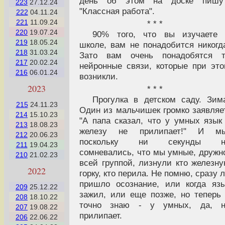
день об этом на доске пишут
223
27.12.24
"Классная работа".
222
04.11.24
221
11.09.24
* * *
220
19.07.24
90% того, что вы изучаете 
219
18.05.24
школе, вам не понадобится никогд
218
31.03.24
Зато вам очень понадобятся т
217
20.02.24
нейронные связи, которые при эт
216
06.01.24
возникли.
2023
* * *
Прогулка в детском саду. Зим
215
24.11.23
Один из мальчишек громко заявляе
214
15.10.23
"А папа сказал, что у умных язык
213
18.08.23
железу не прилипает!" И мы
212
20.06.23
поскольку ни секунды н
211
19.04.23
сомневались, что мы умные, дружн
210
21.02.23
всей группой, лизнули кто железн
2022
горку, кто перила. Не помню, сразу 
пришло осознание, или когда яз
209
25.12.22
зажил, или еще позже, но теперь
208
18.10.22
точно знаю - у умных, да, н
207
19.08.22
прилипает.
206
22.06.22