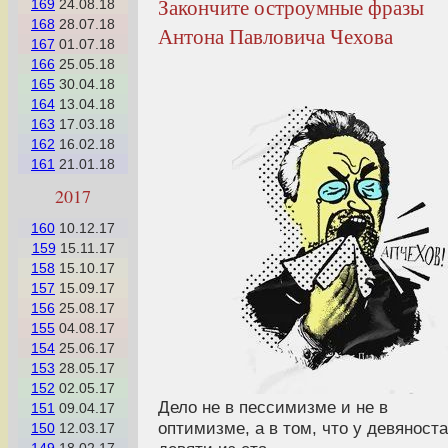
Закончите остроумные фразы
169
24.08.18
168
28.07.18
Антона Павловича Чехова
167
01.07.18
166
25.05.18
165
30.04.18
164
13.04.18
163
17.03.18
162
16.02.18
161
21.01.18
2017
160
10.12.17
159
15.11.17
158
15.10.17
157
15.09.17
156
25.08.17
155
04.08.17
154
25.06.17
153
28.05.17
152
02.05.17
Дело не в пессимизме и не в
151
09.04.17
оптимизме, а в том, что у девяноста
150
12.03.17