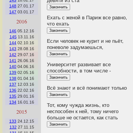
девяти из ста
149
18.02.17
148
27.01.17
Закончить
147
03.01.17
Ехать с женой в Париж все равно,
2016
что ехать
Закончить
146
05.12.16
145
13.11.16
Если человек не курит и не пьёт,
144
02.10.16
поневоле задумаешься,
143
28.08.16
Закончить
142
29.07.16
141
26.06.16
Университет развивает все
140
04.06.16
способности, в том числе -
139
02.05.16
Закончить
138
01.04.16
137
12.03.16
Всё знают и всё понимают только
136
22.02.16
Закончить
135
29.01.16
134
16.01.16
Тот, кому чужда жизнь, кто
2015
неспособен к ней, тому ничего
больше не остается, как стать
133
24.12.15
Закончить
132
27.11.15