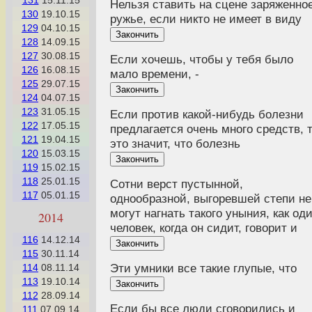
131
15.11.15
Нельзя ставить на сцене заряженно
130
19.10.15
ружье, если никто не имеет в виду
129
04.10.15
Закончить
128
14.09.15
127
30.08.15
Если хочешь, чтобы у тебя было
126
16.08.15
мало времени, -
125
29.07.15
Закончить
124
04.07.15
123
31.05.15
Если против какой-нибудь болезни
122
17.05.15
предлагается очень много средств, 
121
19.04.15
это значит, что болезнь
120
15.03.15
Закончить
119
15.02.15
118
25.01.15
Сотни верст пустынной,
117
05.01.15
однообразной, выгоревшей степи не
могут нагнать такого уныния, как од
2014
человек, когда он сидит, говорит и
116
14.12.14
Закончить
115
30.11.14
Эти умники все такие глупые, что
114
08.11.14
113
19.10.14
Закончить
112
28.09.14
Если бы все люди сговорились и
111
07.09.14