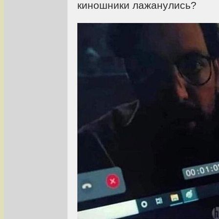
киношники лажанулись?