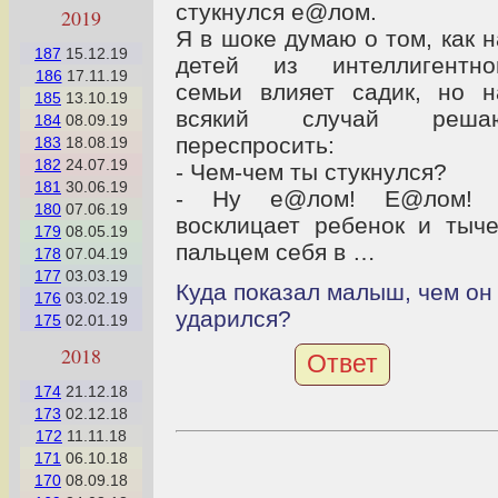
стукнулся е@лом.
2019
Я в шоке думаю о том, как н
187
15.12.19
детей из интеллигентно
186
17.11.19
семьи влияет садик, но н
185
13.10.19
всякий случай реша
184
08.09.19
переспросить:
183
18.08.19
182
24.07.19
- Чем-чем ты стукнулся?
181
30.06.19
- Ну е@лом! Е@лом! 
180
07.06.19
восклицает ребенок и тыче
179
08.05.19
пальцем себя в …
178
07.04.19
177
03.03.19
Куда показал малыш, чем он
176
03.02.19
ударился?
175
02.01.19
2018
Ответ
174
21.12.18
173
02.12.18
172
11.11.18
171
06.10.18
170
08.09.18