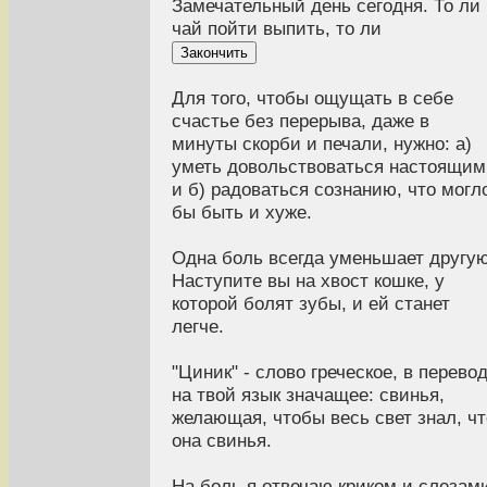
Замечательный день сегодня. То ли
чай пойти выпить, то ли
Закончить
Для того, чтобы ощущать в себе
счастье без перерыва, даже в
минуты скорби и печали, нужно: а)
уметь довольствоваться настоящим
и б) радоваться сознанию, что могл
бы быть и хуже.
Одна боль всегда уменьшает другую
Наступите вы на хвост кошке, у
которой болят зубы, и ей станет
легче.
"Циник" - слово греческое, в перево
на твой язык значащее: свинья,
желающая, чтобы весь свет знал, чт
она свинья.
На боль я отвечаю криком и слезам