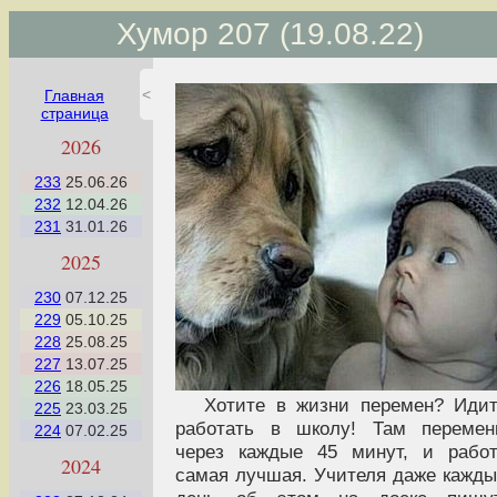
Хумор 207 (19.08.22)
<
Главная
страница
2026
233
25.06.26
232
12.04.26
231
31.01.26
2025
230
07.12.25
229
05.10.25
228
25.08.25
227
13.07.25
226
18.05.25
Хотите в жизни перемен? Иди
225
23.03.25
работать в школу! Там перемен
224
07.02.25
через каждые 45 минут, и рабо
2024
самая лучшая. Учителя даже кажд