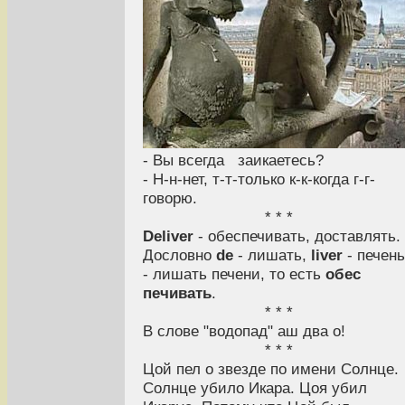
- Вы всегда заикаетесь?
- Н-н-нет, т-т-только к-к-когда г-г-
говорю.
* * *
Deliver
- обеспечивать, доставлять.
Дословно
de
- лишать,
liver
- печень
- лишать печени, то есть
обес
печивать
.
* * *
В слове "водопад" аш два о!
* * *
Цой пел о звезде по имени Солнце.
Солнце убило Икара. Цоя убил