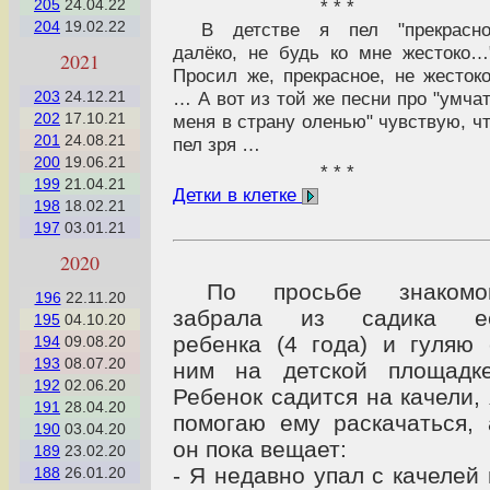
205
24.04.22
* * *
204
19.02.22
В детстве я пел "прекрасно
далёко, не будь ко мне жестоко…
2021
Просил же, прекрасное, не жесток
203
24.12.21
… А вот из той же песни про "умча
202
17.10.21
меня в страну оленью" чувствую, ч
201
24.08.21
пел зря …
200
19.06.21
* * *
199
21.04.21
Детки в клетке
198
18.02.21
197
03.01.21
2020
По просьбе знакомо
196
22.11.20
забрала из садика е
195
04.10.20
ребенка (4 года) и гуляю 
194
09.08.20
193
08.07.20
ним на детской площадке
192
02.06.20
Ребенок садится на качели, 
191
28.04.20
помогаю ему раскачаться, 
190
03.04.20
он пока вещает:
189
23.02.20
- Я недавно упал с качелей 
188
26.01.20