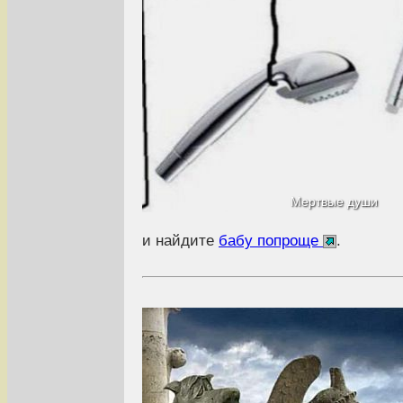
Мертвые души
и найдите
бабу попроще
.