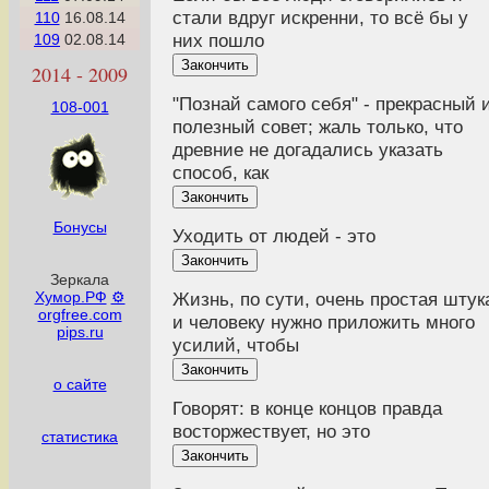
стали вдруг искренни, то всё бы у
110
16.08.14
них пошло
109
02.08.14
Закончить
2014 - 2009
"Познай самого себя" - прекрасный 
108-001
полезный совет; жаль только, что
древние не догадались указать
способ, как
Закончить
Бонусы
Уходить от людей - это
Закончить
Зеркала
Хумор.РФ
⚙
Жизнь, по сути, очень простая штук
orgfree.com
и человеку нужно приложить много
pips.ru
усилий, чтобы
Закончить
о сайте
Говорят: в конце концов правда
восторжествует, но это
статистика
Закончить