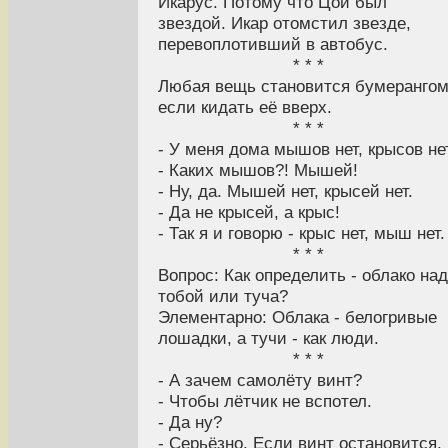
Икарус. Потому что Цой был
звездой. Икар отомстил звезде,
перевоплотивший в автобус.
* * *
Любая вещь становится бумерангом
если кидать её вверх.
* * *
- У меня дома мышов нет, крысов нет
- Каких мышов?! Мышей!
- Ну, да. Мышей нет, крысей нет.
- Да не крысей, а крыс!
- Так я и говорю - крыс нет, мыш нет.
* * *
Вопрос: Как определить - облако над
тобой или туча?
Элементарно: Облака - белогривые
лошадки, а тучи - как люди.
* * *
- А зачем самолёту винт?
- Чтобы лётчик не вспотел.
- Да ну?
- Серьёзно. Если винт остановится,