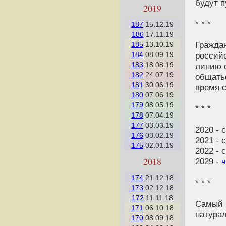
будут п
2019
* * *
187
15.12.19
186
17.11.19
Гражда
185
13.10.19
184
08.09.19
россий
183
18.08.19
линию 
182
24.07.19
общать
181
30.06.19
время с
180
07.06.19
179
08.05.19
* * *
178
07.04.19
177
03.03.19
2020 - 
176
03.02.19
2021 - 
175
02.01.19
2022 - 
2018
2029 -
ч
174
21.12.18
* * *
173
02.12.18
172
11.11.18
Самый 
171
06.10.18
натурал
170
08.09.18