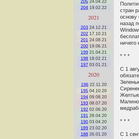
205
24.04.22
Полити
204
19.02.22
стран р
2021
основу 
назад п
203
24.12.21
Windows
202
17.10.21
бесплат
201
24.08.21
ничего
200
19.06.21
199
21.04.21
* * *
198
18.02.21
197
03.01.21
С 1 авг
2020
обязат
Зелены
196
22.11.20
Сирене
195
04.10.20
Желтые
194
09.08.20
Малино
193
08.07.20
медраб
192
02.06.20
191
28.04.20
* * *
190
03.04.20
189
23.02.20
С 1 сен
188
26.01.20