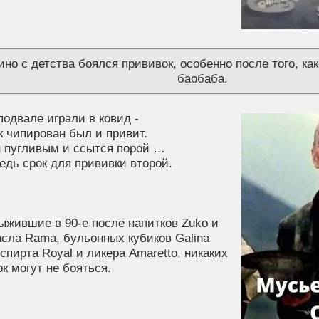
ино с детства боялся прививок, особенно после того, ка
баoбаба.
подвале играли в ковид -
 чипирован был и привит.
н пугливым и ссытся порой …
едь срок для прививки второй.
ыжившие в 90-е после напитков Zuko и
асла Rama, бульонных кубиков Galina
 спирта Royal и ликера Amaretto, никаких
к могут не бояться.