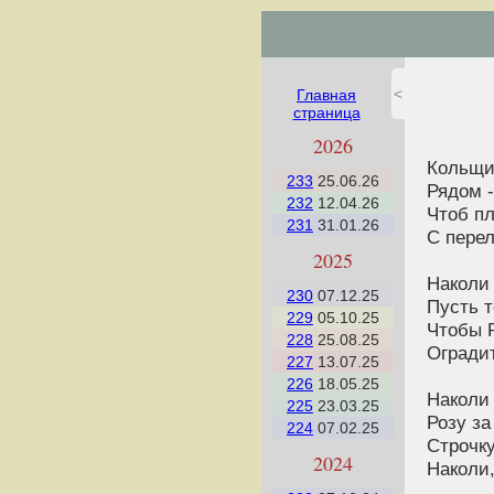
<
Главная
страница
2026
Кольщик
233
25.06.26
Рядом -
232
12.04.26
Чтоб пл
231
31.01.26
С пере
2025
Наколи 
230
07.12.25
Пусть т
229
05.10.25
Чтобы Р
228
25.08.25
Оградит
227
13.07.25
226
18.05.25
Наколи 
225
23.03.25
Розу за
224
07.02.25
Строчку
2024
Наколи,