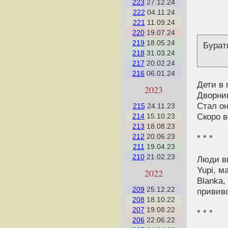
223
27.12.24
222
04.11.24
221
11.09.24
220
19.07.24
219
18.05.24
Бурат
218
31.03.24
217
20.02.24
216
06.01.24
Дети в 
2023
Дворник
Стал о
215
24.11.23
Скоро в
214
15.10.23
213
18.08.23
212
20.06.23
* * *
211
19.04.23
210
21.02.23
Люди в
Yupi, м
2022
Blanka,
209
25.12.22
прививо
208
18.10.22
207
19.08.22
* * *
206
22.06.22