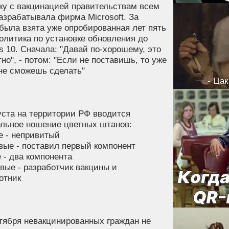
ку с вакцинацией правительствам всем
азрабатывала фирма Microsoft. За
была взята уже опробированная лет пять
олитика по установке обновления до
 10. Сначала: "Давай по-хорошему, это
но", - потом: "Если не поставишь, то уже
 не сможешь сделать"
- Цак
уста на территории РФ вводится
ельное ношение цветных штанов:
е - непривитый
вые - поставил первый компонент
 - два компонента
вые - разработчик вакцины и
отник
тября невакцинированных граждан не