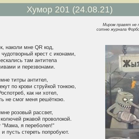
Хумор 201 (24.08.21)
Миром правят не 
сотню журнала Форбс
, наколи мне QR код,
 чудотворный крест с иконами,
ескались там антитела
ливами и перезвонами.
мне титры антител,
екут по крови струйкой тонкою,
оспотреб, как ни хотел,
ь не смог меня решёткою.
мне розовый рассвет,
 колючей ржавой проволокой.
 "Мама, я переболел!"
 и пусть стереть попробуют.