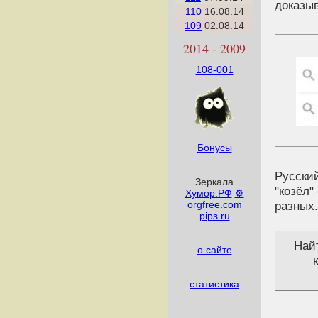
доказы
110
16.08.14
109
02.08.14
2014 - 2009
108-001
Бонусы
Русский
Зеркала
"козёл"
Хумор.РФ
⚙
разных.
orgfree.com
pips.ru
Най
о сайте
статистика