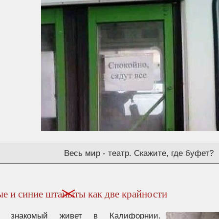
Весь мир - театр. Скажите, где буфет?
е и синие шта
ны
ты как две крайности
 знакомый живет в Калифорнии.