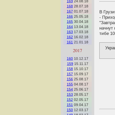
169
24.08.18
168
28.07.18
167
01.07.18
В Грузи
166
25.05.18
- Прихо
165
30.04.18
"Завтра
164
13.04.18
начнут 
163
17.03.18
тибе 10
162
16.02.18
161
21.01.18
Укра
2017
160
10.12.17
159
15.11.17
158
15.10.17
157
15.09.17
156
25.08.17
155
04.08.17
154
25.06.17
153
28.05.17
152
02.05.17
151
09.04.17
150
12.03.17