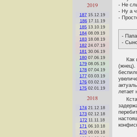
2019
- Не сл
- Ну а 
187
15.12.19
- Прос
186
17.11.19
185
13.10.19
184
08.09.19
- Пап
183
18.08.19
- Сыно
182
24.07.19
181
30.06.19
180
07.06.19
Как
179
08.05.19
(жнец)
178
07.04.19
беспил
177
03.03.19
увелич
176
03.02.19
актуаль
175
02.01.19
летает 
2018
Кст
задерж
174
21.12.18
переби
173
02.12.18
настоя
172
11.11.18
конфис
171
06.10.18
170
08.09.18