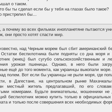
ышал о таком.
что бы ты сделал если бы у тебя на глазах было такое?
то пристрелил бы…
а, а почему во всех фильмах инопланетяне пытаются ун
к, они просто хотят спасти мир.
 известно, над Черным морем был сбит американский б
. Остатки беспилотника были подняты со дна моря и 
отник (жнец) был сугубо сельскохозяйственным и л
ения урожая пшеницы. Однако, в него были загр
ные ещё до того момента, как украинцы выкопали море.
над полем. Вот если бы украинцы не рыли моря, где попа
ати, в Дагестане, на центральном рынке Махачкал
ан местный житель предлагавший, по его словам
тыми номерами. Будьте внимательны, мошенники не 
щий беспилотник можно купить только в официальных
ката и только после совершения всех необходимых фор