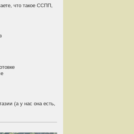
аете, что такое ССПП,
в
отовке
ие
азии (а у нас она есть,