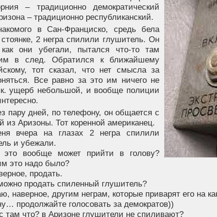
рния – традиционно демократический
ризона – традиционно республиканский.
накомого в Сан-Франциско, средь бела
 стоянке, 2 негра спилили глушитель. Он
 как они убегали, пытался что-то там
им в след. Обратился к ближайшему
йскому, тот сказал, что нет смысла за
оняться. Все равно за это им ничего не
т.к. ущерб небольшой, и вообще полиции
интересно.
з пару дней, по телефону, он общается с
й из Аризоны. Тот коренной американец.
ня вчера на глазах 2 негра спилили
ель и убежали.
 это вообще может прийти в голову?
им это надо было?
аверное, продать.
 можно продать спиленный глушитель?
аю, наверное, другим неграм, которые приварят его на к
 ну… продолжайте голосовать за демократов))
ас там что? в Аризоне глушители не спиливают?