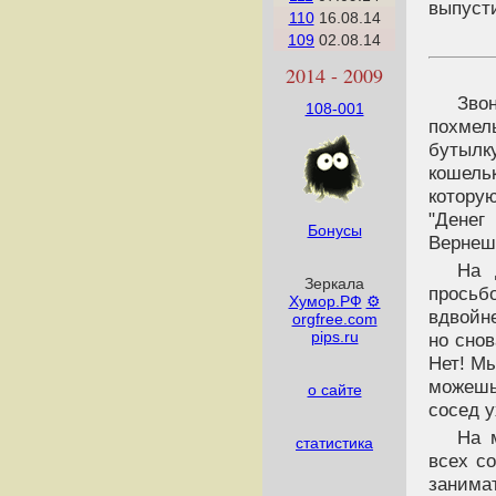
выпусти
110
16.08.14
109
02.08.14
2014 - 2009
Зво
108-001
похме
бутылк
кошель
котору
"Денег
Бонусы
Вернеш
На 
Зеркала
просьб
Хумор.РФ
⚙
вдвойн
orgfree.com
pips.ru
но сно
Нет! Мы
можешь
о сайте
сосед у
На 
статистика
всех со
занимат