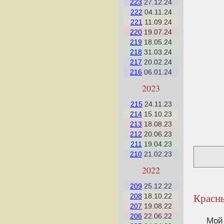
223
27.12.24
222
04.11.24
221
11.09.24
220
19.07.24
219
18.05.24
218
31.03.24
217
20.02.24
216
06.01.24
2023
215
24.11.23
214
15.10.23
213
18.08.23
212
20.06.23
211
19.04.23
210
21.02.23
2022
209
25.12.22
Красны
208
18.10.22
207
19.08.22
206
22.06.22
Мой