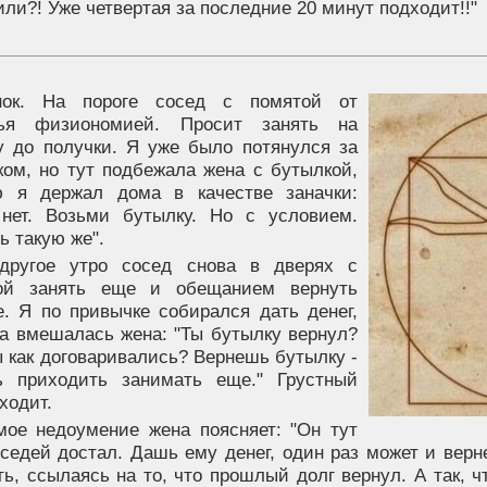
ли?! Уже четвертая за последние 20 минут подходит!!"
нок. На пороге сосед с помятой от
лья физиономией. Просит занять на
у до получки. Я уже было потянулся за
ком, но тут подбежала жена с бутылкой,
ю я держал дома в качестве заначки:
 нет. Возьми бутылку. Но с условием.
ь такую же".
другое утро сосед снова в дверях с
ой занять еще и обещанием вернуть
е. Я по привычке собирался дать денег,
ва вмешалась жена: "Ты бутылку вернул?
 как договаривались? Вернешь бутылку -
 приходить занимать еще." Грустный
ходит.
мое недоумение жена поясняет: "Он тут
седей достал. Дашь ему денег, один раз может и верне
ь, ссылаясь на то, что прошлый долг вернул. А так, ч