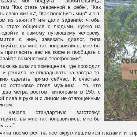
сказала моя подруга - любительница
там "Как стать уверенной в себе", "Как
ь свою жизнь", "Как полюбить мир" и т.п.
ом из занятий им дали задание: чтобы
ть страх общения с людьми, нужно на
подойти к самому пугающему человеку,
омится с ним, завязать диалог, типа
твуйте, вы мне так понравились, мне бы
сь пригласить вас на кофе и пообщать с
давайте обменяемся телефонами".
ушка вышла из помещения, где проходил
, и решила не откладывать на завтра то,
жно сделать прямо сейчас. К счастью,
 на остановке стоял мужчина - то, что
в два метра ростом, килограмм в 150, с
й пива в руке и с лицом не отягощенным
ектом.
 начала стандартную заготовку:
твуйте, вы мне так понравились, мне бы
ь…..."
чина посмотрел на нее округлившимися глазами и спр