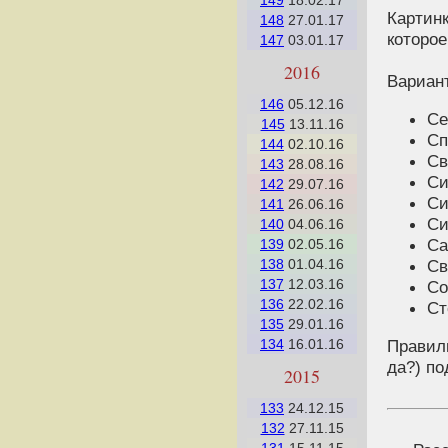
149
18.02.17
Картинк
148
27.01.17
которое
147
03.01.17
2016
Вариант
146
05.12.16
Се
145
13.11.16
Сп
144
02.10.16
Св
143
28.08.16
Си
142
29.07.16
Си
141
26.06.16
Си
140
04.06.16
Са
139
02.05.16
Св
138
01.04.16
137
12.03.16
Со
136
22.02.16
Ст
135
29.01.16
134
16.01.16
Правиль
да?) по
2015
133
24.12.15
132
27.11.15