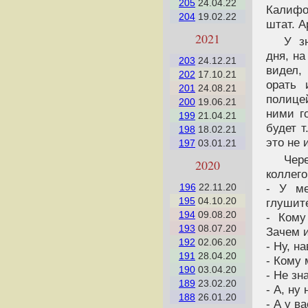
205
24.04.22
Калифо
204
19.02.22
штат. А
2021
У з
дня, на
203
24.12.21
видел,
202
17.10.21
орать 
201
24.08.21
полице
200
19.06.21
ними г
199
21.04.21
будет 
198
18.02.21
это не 
197
03.01.21
Чере
2020
коллего
- У ме
196
22.11.20
195
04.10.20
глушит
194
09.08.20
- Кому
193
08.07.20
Зачем 
192
02.06.20
- Ну, н
191
28.04.20
- Кому
190
03.04.20
- Не зн
189
23.02.20
- А, ну
188
26.01.20
- А у в