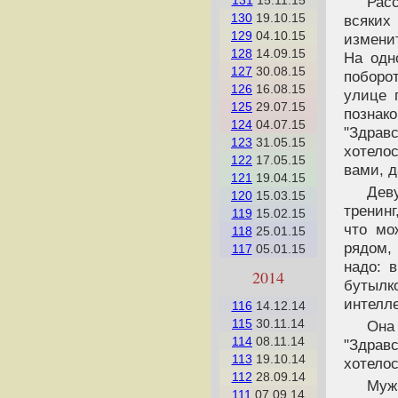
Рас
131
15.11.15
130
19.10.15
всяких 
129
04.10.15
изменит
128
14.09.15
На одн
127
30.08.15
поборо
126
16.08.15
улице 
125
29.07.15
познак
124
04.07.15
"Здравс
123
31.05.15
хотело
122
17.05.15
вами, 
121
19.04.15
Дев
120
15.03.15
тренинг
119
15.02.15
что мо
118
25.01.15
рядом,
117
05.01.15
надо: 
2014
бутылко
интелл
116
14.12.14
115
30.11.14
Она
114
08.11.14
"Здравс
113
19.10.14
хотелос
112
28.09.14
Муж
111
07.09.14