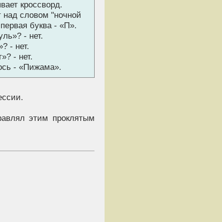
вает кроссворд.
 над словом "ночной
 первая буква - «П».
уль»? - нет.
? - нет.
»? - нет.
ось - «Пижама».
ессии.
правлял этим проклятым