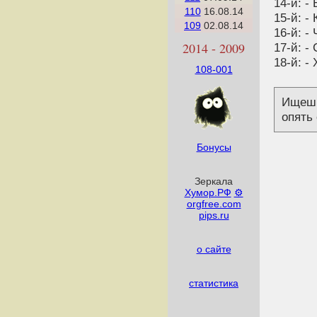
14-й: -
110
16.08.14
15-й: -
109
02.08.14
16-й: -
2014 - 2009
17-й: -
18-й: -
108-001
Ищешь
опять 
Бонусы
Зеркала
Хумор.РФ
⚙
orgfree.com
pips.ru
о сайте
статистика