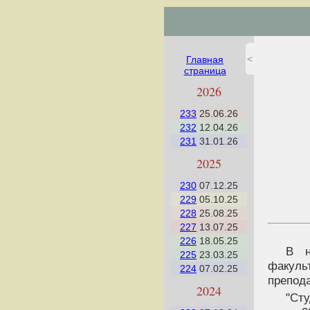
<
Главная
страница
2026
233
25.06.26
232
12.04.26
231
31.01.26
2025
230
07.12.25
229
05.10.25
228
25.08.25
227
13.07.25
226
18.05.25
В н
225
23.03.25
факул
224
07.02.25
препод
2024
"Ст