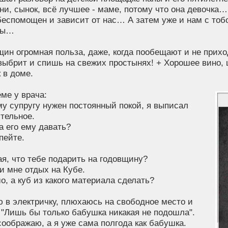
ни, сынок, всё лучшее - маме, потому что она девочка… 
беспомощен и зависит от нас… А затем уже и нам с тобо
ны…
ин огромная польза, даже, когда пообещают и не прих
выбрит и спишь на свежих простынях! + Хорошее вино, 
 в доме.
ме у врача:
у супругу нужен постоянный покой, я выписал
тельное.
да его ему давать?
пейте.
ая, что тебе подарить на годовщину?
и мне отдых на Кубе.
о, а куб из какого материала сделать?
 в электричку, плюхаюсь на свободное место и
"Лишь бы только бабушка никакая не подошла".
оображаю, а я уже сама полгода как бабушка.