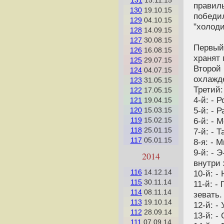
131
15.11.15
правиль
130
19.10.15
победи
129
04.10.15
"холоди
128
14.09.15
127
30.08.15
Первый 
126
16.08.15
хранят 
125
29.07.15
Второй 
124
04.07.15
охлажд
123
31.05.15
Третий:
122
17.05.15
4-й: - 
121
19.04.15
5-й: - 
120
15.03.15
6-й: - 
119
15.02.15
118
25.01.15
7-й: - 
117
05.01.15
8-я: - 
9-й: - 
2014
внутри
116
14.12.14
10-й: -
115
30.11.14
11-й: -
114
08.11.14
зевать.
113
19.10.14
12-й: -
112
28.09.14
13-й: -
111
07.09.14