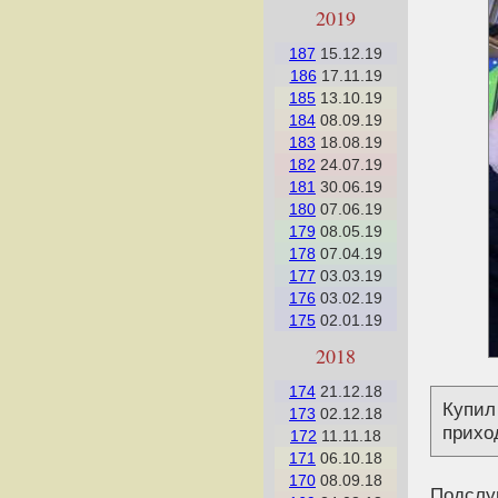
2019
187
15.12.19
186
17.11.19
185
13.10.19
184
08.09.19
183
18.08.19
182
24.07.19
181
30.06.19
180
07.06.19
179
08.05.19
178
07.04.19
177
03.03.19
176
03.02.19
175
02.01.19
2018
174
21.12.18
Купил 
173
02.12.18
прихо
172
11.11.18
171
06.10.18
170
08.09.18
Подслуш