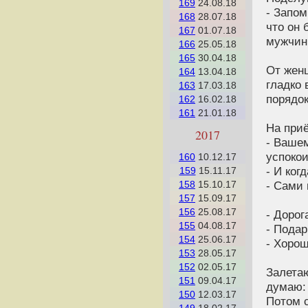
169
24.08.18
- Запом
168
28.07.18
что он 
167
01.07.18
мужчи
166
25.05.18
165
30.04.18
От женщ
164
13.04.18
гладко 
163
17.03.18
порядок
162
16.02.18
161
21.01.18
На приё
2017
- Вашем
успокои
160
10.12.17
- И ког
159
15.11.17
- Сами 
158
15.10.17
157
15.09.17
156
25.08.17
- Дорог
155
04.08.17
- Подар
154
25.06.17
- Хорош
153
28.05.17
152
02.05.17
Залетаю
151
09.04.17
думаю: 
150
12.03.17
Потом с