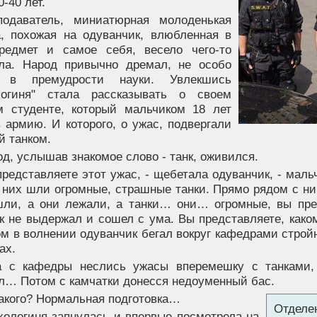
0-40 лет.
подаватель, миниатюрная молоденькая
а, похожая на одуванчик, влюбленная в
редмет и самое себя, весело чего-то
ла. Народ привычно дремал, не особо
я в премудрости науки. Увлекшись
логиня" стала рассказывать о своем
 студенте, который мальчиком 18 лет
 армию. И которого, о ужас, подвергали
й танком.
д, услышав знакомое слово - танк, оживился.
представляете этот ужас, - щебетала одуванчик, - мал
 них шли огромные, страшные танки. Прямо рядом с ни
шли, а они лежали, а танки… они… огромные, вы пре
к не выдержал и сошел с ума. Вы представляете, каком
ом в волнении одуванчик бегал вокруг кафедрами строй
ах.
а с кафедры неслись ужасы вперемешку с танками,
л… Потом с камчатки донесся недоуменный бас.
такого? Нормальная подготовка…
Отделе
хологиня запнулась и впервые посмотрела на