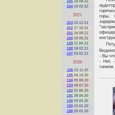
205
24.04.22
аудито
204
19.02.22
горячих
2021
горы, 
задержа
203
24.12.21
"эксп
202
17.10.21
офицер
201
24.08.21
инструк
200
19.06.21
199
21.04.21
Поту
198
18.02.21
Видимо,
197
03.01.21
- Вы чт
2020
- Нет,
танком.
196
22.11.20
195
04.10.20
194
09.08.20
193
08.07.20
192
02.06.20
191
28.04.20
190
03.04.20
189
23.02.20
188
26.01.20