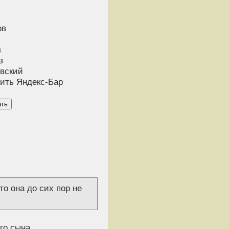
ов
в
в
вский
ить Яндекс-Бар
ать
то она до сих пор не
го сына.