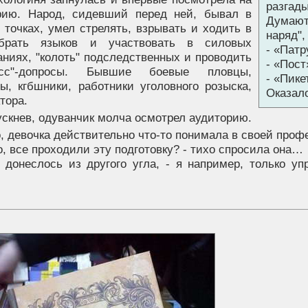
разгады
рию. Народ, сидевший перед ней, бывал в
Думают
 точках, умел стрелять, взрывать и ходить в
наряд",
брать языков и участвовать в силовых
- «Патр
ниях, "колоть" подследственных и проводить
- «Пост»
ресс"-допросы. Бывшие боевые пловцы,
- «Пикет
ы, кгбшники, работники уголовного розыска,
Оказал
тора.
скнев, одуванчик молча осмотрел аудиторию.
 девочка действительно что-то понимала в своей проф
о, все проходили эту подготовку? - тихо спросила она…
 - донеслось из другого угла, - я например, только у