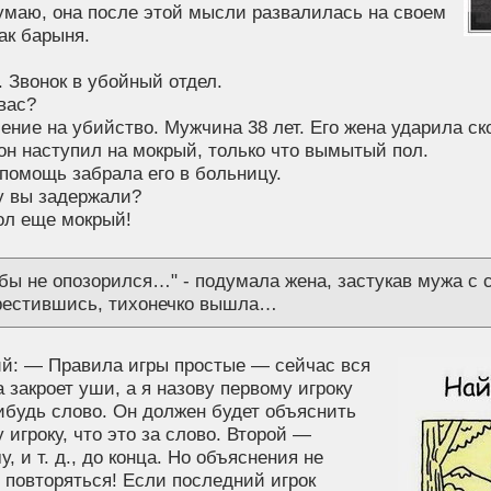
умаю, она после этой мысли развалилась на своем
ак барыня.
 Звонок в убойный отдел.
 вас?
ение на убийство. Мужчина 38 лет. Его жена ударила ск
 он наступил на мокрый, только что вымытый пол.
помощь забрала его в больницу.
у вы задержали?
пол еще мокрый!
 бы не опозорился…" - подумала жена, застукав мужа с 
рестившись, тихонечко вышла…
й: — Правила игры простые — сейчас вся
 закроет уши, а я назову первому игроку
ибудь слово. Он должен будет объяснить
 игроку, что это за слово. Второй —
у, и т. д., до конца. Но объяснения не
 повторяться! Если последний игрок