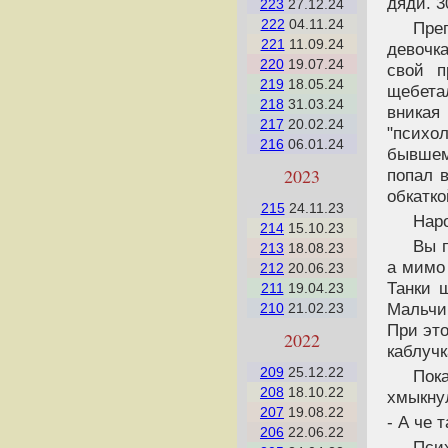
дяди. 3
223
27.12.24
222
04.11.24
Пре
221
11.09.24
девочк
220
19.07.24
свой п
219
18.05.24
щебета
218
31.03.24
вника
217
20.02.24
"психо
216
06.01.24
бывшем
2023
попал в
обкатко
215
24.11.23
Наро
214
15.10.23
Вы 
213
18.08.23
а мимо
212
20.06.23
Танки 
211
19.04.23
Мальчи
210
21.02.23
При эт
2022
каблучк
209
25.12.22
Пок
208
18.10.22
хмыкну
207
19.08.22
- А че 
206
22.06.22
Пси