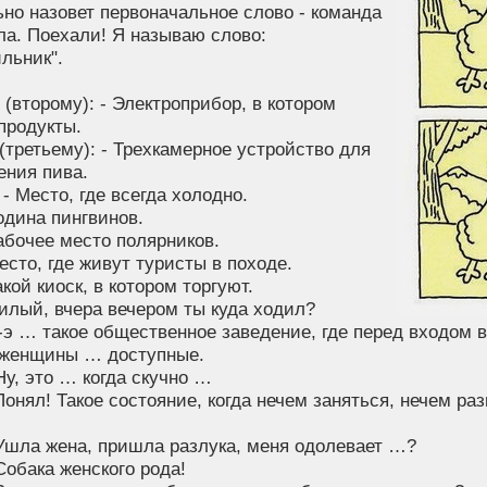
но назовет первоначальное слово - команда
ла. Поехали! Я называю слово:
льник".
(второму): - Электроприбор, в котором
продукты.
(третьему): - Трехкамерное устройство для
ения пива.
 - Место, где всегда холодно.
Родина пингвинов.
Рабочее место полярников.
Место, где живут туристы в походе.
Такой киоск, в котором торгуют.
Милый, вчера вечером ты куда ходил?
Э-э … такое общественное заведение, где перед входом 
 женщины … доступные.
 Ну, это … когда скучно …
 Понял! Такое состояние, когда нечем заняться, нечем ра
 Ушла жена, пришла разлука, меня одолевает …?
 Собака женского рода!