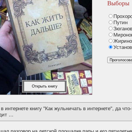
Выборы
Прохор
Путин
Зюгано
Мироно
Жирино
Установ
Проголосов
Открыть книгу
в интернете книгу "Как жульничать в интернете", да что-
дит …
ал разговор на детской площадке папы и его пятилетне