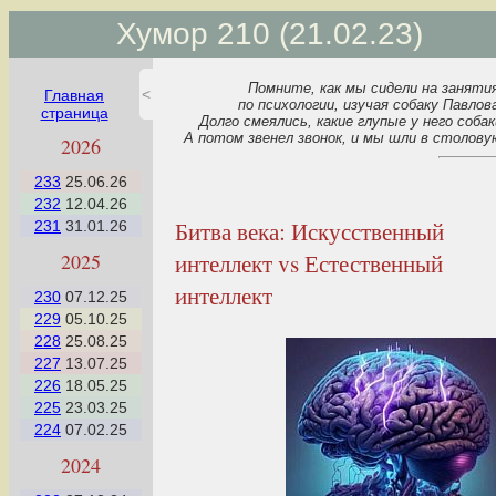
Хумор 210 (21.02.23)
Помните, как мы сидели на заняти
<
Главная
по психологии, изучая собаку Павлов
страница
Долго смеялись, какие глупые у него собак
А потом звенел звонок, и мы шли в столову
2026
233
25.06.26
232
12.04.26
Битва века: Искусственный
231
31.01.26
интеллект vs Естественный
2025
интеллект
230
07.12.25
229
05.10.25
228
25.08.25
227
13.07.25
226
18.05.25
225
23.03.25
224
07.02.25
2024