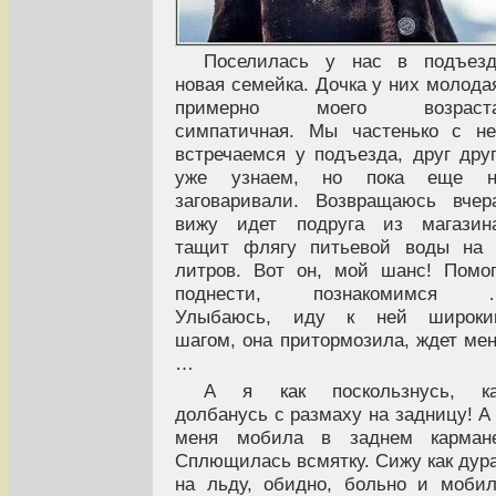
Поселилась у нас в подъезд
новая семейка. Дочка у них молода
примерно моего возраста
симпатичная. Мы частенько с н
встречаемся у подъезда, друг дру
уже узнаем, но пока еще н
заговаривали. Возвращаюсь вчер
вижу идет подруга из магазина
тащит флягу питьевой воды на 
литров. Вот он, мой шанс! Помо
поднести, познакомимся 
Улыбаюсь, иду к ней широки
шагом, она притормозила, ждет ме
…
А я как поскользнусь, ка
долбанусь с размаху на задницу! А
меня мобила в заднем кармане
Сплющилась всмятку. Сижу как дур
на льду, обидно, больно и моби