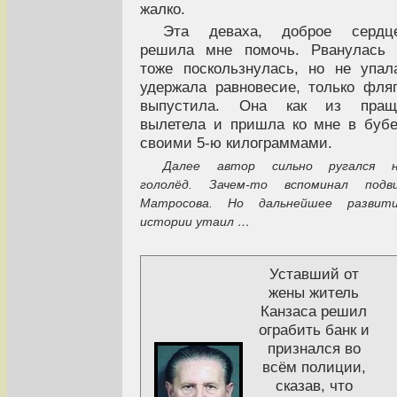
жалко.
Эта деваха, доброе сердце
решила мне помочь. Рванулась 
тоже поскользнулась, но не упал
удержала равновесие, только фля
выпустила. Она как из пращ
вылетела и пришла ко мне в буб
своими 5-ю килограммами.
Далее автор сильно ругался 
гололёд. Зачем-то вспоминал подв
Матросова. Но дальнейшее развит
истории утаил …
Уставший от
жены житель
Канзаса решил
ограбить банк и
признался во
всём полиции,
сказав, что