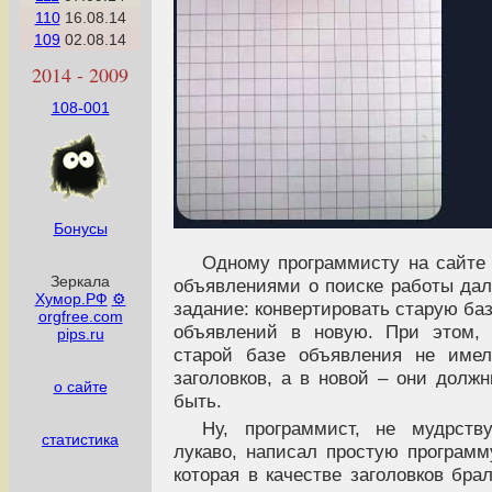
110
16.08.14
109
02.08.14
2014 - 2009
108-001
Бонусы
Одному программисту на сайте
Зеркала
объявлениями о поиске работы да
Хумор.РФ
⚙
задание: конвертировать старую ба
orgfree.com
объявлений в новую. При этом,
pips.ru
старой базе объявления не име
заголовков, а в новой – они долж
о сайте
быть.
Ну, программист, не мудрств
статистика
лукаво, написал простую программ
которая в качестве заголовков бра