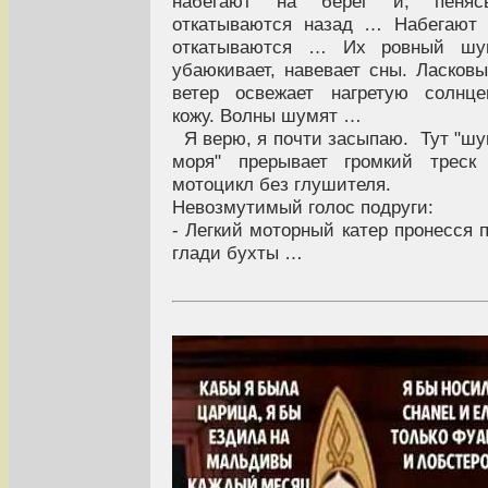
набегают на берег и, пенясь
откатываются назад … Набегают
откатываются … Их ровный шу
убаюкивает, навевает сны. Ласков
ветер освежает нагретую солнц
кожу. Волны шумят …
Я верю, я почти засыпаю. Тут "ш
моря" прерывает громкий треск
мотоцикл без глушителя.
Невозмутимый голос подруги:
- Легкий моторный катер пронесся 
глади бухты …