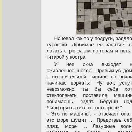
Ночевал как-то у подруги, заядл
туристки. Любимое ее занятие э
лазать с рюкзаком по горам и петь
гитарой у костра.
У нее окна выходят н
оживленное шоссе. Привыкнув до
к относительной тишине по ноча
начинаю ворчать: "Ну вот, усну
невозможно, ты бы себе хот
стеклопакеты поставила, машин
понимаешь, ездят. Беруши над
было прихватить и снотворное."
- Это не машины, - отвечает она,
это море шумит … Представь се
пляж, море … Лазурные волн