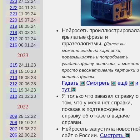
223
27.12.24
222
04.11.24
221
11.09.24
220
19.07.24
219
18.05.24
Нейросеть проиллюстрировала
218
31.03.24
крылатые фразы и
217
20.02.24
фразеологизмы.
(Далее вы
216
06.01.24
можете глядя на картинки,
2023
поразмышлять и попробовать
угадать фразу-источник, а можете
215
24.11.23
просто рассматривать картинки и
214
15.10.23
читать фразы.
213
18.08.23
Гадать
Смотреть
ещё
и
212
20.06.23
тут
211
19.04.23
Я только что заказал справку о
210
21.02.23
том, что у меня нет справки,
2022
показав в подтверждение
справку об отказе в выдаче
209
25.12.22
справки.
208
18.10.22
Нейросеть запустила новостно
207
19.08.22
сайт о России.
Смотреть
206
22.06.22