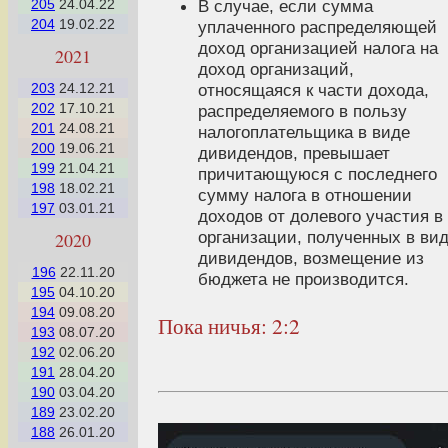
В случае, если сумма
205
24.04.22
204
19.02.22
уплаченного распределяющей
доход организацией налога на
2021
доход организаций,
относящаяся к части дохода,
203
24.12.21
202
17.10.21
распределяемого в пользу
201
24.08.21
налогоплательщика в виде
200
19.06.21
дивидендов, превышает
199
21.04.21
причитающуюся с последнего
198
18.02.21
сумму налога в отношении
197
03.01.21
доходов от долевого участия в
организации, полученных в ви
2020
дивидендов, возмещение из
196
22.11.20
бюджета не производится.
195
04.10.20
194
09.08.20
Пока ничья: 2:2
193
08.07.20
192
02.06.20
191
28.04.20
190
03.04.20
189
23.02.20
188
26.01.20