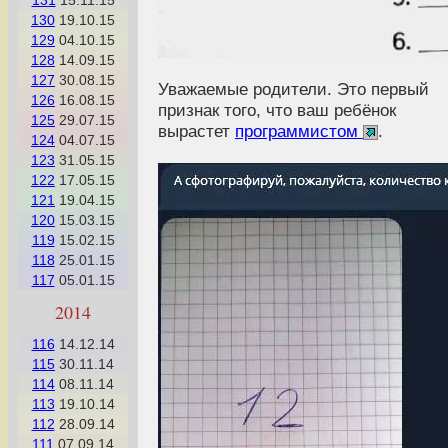
131
15.11.15
130
19.10.15
129
04.10.15
128
14.09.15
127
30.08.15
Уважаемые родители. Это первый
126
16.08.15
признак того, что ваш ребёнок
125
29.07.15
вырастет
программистом
.
124
04.07.15
123
31.05.15
122
17.05.15
121
19.04.15
120
15.03.15
119
15.02.15
118
25.01.15
117
05.01.15
2014
116
14.12.14
115
30.11.14
114
08.11.14
113
19.10.14
112
28.09.14
111
07.09.14