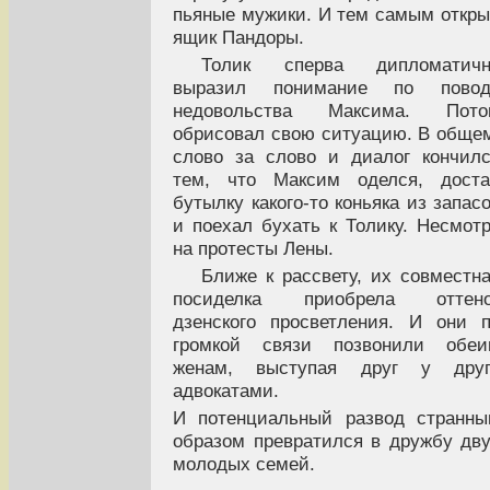
пьяные мужики. И тем самым откр
ящик Пандоры.
Толик сперва дипломатичн
выразил понимание по повод
недовольства Максима. Пото
обрисовал свою ситуацию. В обще
слово за слово и диалог кончил
тем, что Максим оделся, доста
бутылку какого-то коньяка из запас
и поехал бухать к Толику. Несмот
на протесты Лены.
Ближе к рассвету, их совместн
посиделка приобрела оттено
дзенского просветления. И они 
громкой связи позвонили обеи
женам, выступая друг у друг
адвокатами.
И потенциальный развод странн
образом превратился в дружбу дв
молодых семей.