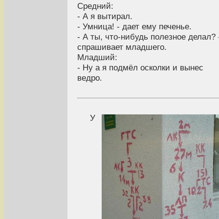
Средний:
- А я вытирал.
- Умница! - дает ему печенье.
- А ты, что-нибудь полезное делал? 
спрашивает младшего.
Младший:
- Ну а я подмёл осколки и вынес
ведро.
У