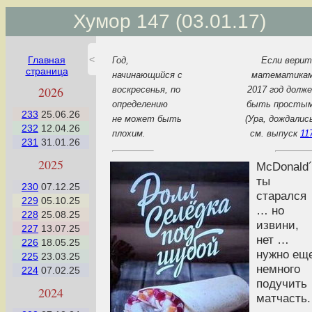
Хумор 147 (03.01.17)
<
Главная
Год,
Если верит
страница
начинающийся с
математикам
2026
воскресенья, по
2017 год долж
определению
быть простым
233
25.06.26
не может быть
(Ура, дождалис
232
12.04.26
плохим.
см. выпуск
11
231
31.01.26
2025
McDonald
ты
230
07.12.25
старался
229
05.10.25
… но
228
25.08.25
извини,
227
13.07.25
нет …
226
18.05.25
нужно ещ
225
23.03.25
немного
224
07.02.25
подучить
2024
матчасть.