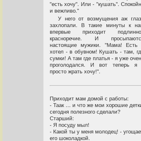
"есть хочу". Или - "кушать". Спокой
и вежливо."
У него от возмущения аж гла
захлопали. В такие минуты к н
впервые приходит подлинно
красноречие. И просыпаютс
настоящие мужики. "Мама! Есть
хотел - в обувном! Кушать - там, г
сумки! А там где платья - я уже оче
проголодался. И вот теперь я 
просто жрать хочу!".
Приходит мам домой с работы:
- Таак … и что же мои хорошие детк
сегодня полезного сделали?
Старший:
- Я посуду мыл!
- Какой ты у меня молодец! - угощае
его шоколадкой.