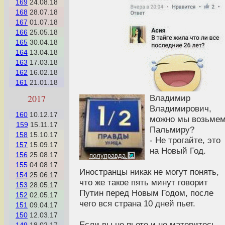
169
24.08.18
168
28.07.18
167
01.07.18
166
25.05.18
165
30.04.18
164
13.04.18
163
17.03.18
162
16.02.18
161
21.01.18
2017
Владимир
Владимирович,
160
10.12.17
можно мы возьме
159
15.11.17
Пальмиру?
158
15.10.17
- Не трогайте, это
157
15.09.17
на Новый Год.
156
25.08.17
полуправда
155
04.08.17
Иностранцы никак не могут понять,
154
25.06.17
что же такое пять минут говорит
153
28.05.17
Путин перед Новым Годом, после
152
02.05.17
чего вся страна 10 дней пьет.
151
09.04.17
150
12.03.17
Если вы не пьете и не материтесь,