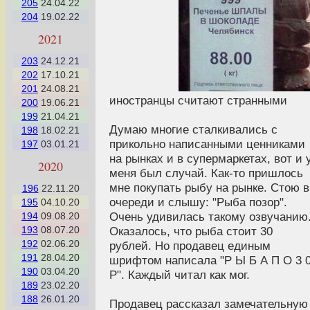
205
24.04.22
204
19.02.22
2021
203
24.12.21
202
17.10.21
201
24.08.21
иностранцы считают странными
200
19.06.21
199
21.04.21
Думаю многие сталкивались с
198
18.02.21
прикольно написанными ценниками
197
03.01.21
на рынках и в супермаркетах, вот и 
2020
меня был случай. Как-то пришлось
мне покупать рыбу на рынке. Стою в
196
22.11.20
очереди и слышу: "Рыба позор".
195
04.10.20
Очень удивилась такому озвучанию
194
09.08.20
193
08.07.20
Оказалось, что рыба стоит 30
192
02.06.20
рублей. Но продавец единым
191
28.04.20
шрифтом написала "Р Ы Б А П О 3 
190
03.04.20
Р". Каждый читал как мог.
189
23.02.20
188
26.01.20
Продавец рассказал замечательную