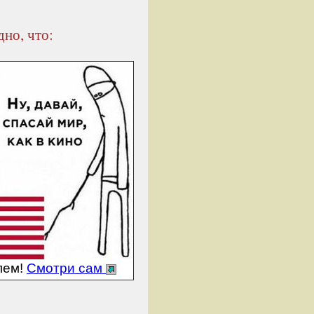
но, что:
лем!
Смотри сам