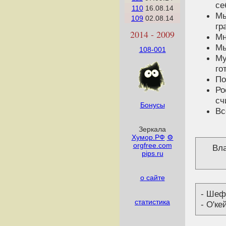
се
110
16.08.14
Мы
109
02.08.14
гр
2014 - 2009
Мн
Мы
108-001
Му
го
По
Ро
сч
Бонусы
Вс
Зеркала
Хумор.РФ
⚙
orgfree.com
Вла
pips.ru
о сайте
- Шеф,
статистика
- О'ке