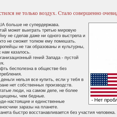
тился не только воздух. Стало совершенно очевид
А больше не супердержава.
тай может выиграть третью мировую
йну не сделав даже ни одного выстрела и
кто не сможет толком ему помешать.
ропейцы не так образованы и культурны,
к нам казалось.
ганизационный гений Запада - пустой
ук.
фть бесполезна в обществе без
требления.
 деньги нельзя все купить, если у тебя в
ране нет собственных производств.
гатые люди, на самом деле, не более
щищены, чем бедные.
- Нет проб
ди-настоящие и единственные
зносчики заразы на планете.
анета быстро восстанавливается без участия человека.