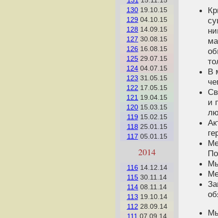
131
15.11.15
Кр
130
19.10.15
су
129
04.10.15
128
14.09.15
ни
127
30.08.15
ма
126
16.08.15
об
125
29.07.15
то
124
04.07.15
В 
123
31.05.15
че
122
17.05.15
Св
121
19.04.15
и 
120
15.03.15
лю
119
15.02.15
Ак
118
25.01.15
ге
117
05.01.15
Ме
2014
По
Мы
116
14.12.14
Ме
115
30.11.14
За
114
08.11.14
об
113
19.10.14
112
28.09.14
Мы
111
07.09.14