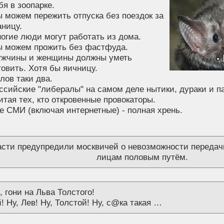
бя в зоопарке.
 можем пережить отпуска без поездок за
аницу.
огие люди могут работать из дома.
 можем прожить без фастфуда.
жчины и женщины должны уметь
товить. Хотя бы яичницу.
лов таки два.
ссийские "либералы" на самом деле нытики, дураки и па
итая тех, кто откровенные провокаторы.
е СМИ (включая интернетные) - полная хрень.
сти предупредили москвичей о невозможности передач
лицам половым путём.
 гони на Льва Толстого!
й! Ну, Лев! Ну, Толстой! Ну, с@ка такая …