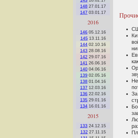
149
18.02.17
148
27.01.17
147
03.01.17
Прочис
2016
СШ
146
05.12.16
Ки
145
13.11.16
во
144
02.10.16
ни
143
28.08.16
Ев
142
29.07.16
ка
141
26.06.16
Ор
140
04.06.16
зв
139
02.05.16
Не
138
01.04.16
по
137
12.03.16
За
136
22.02.16
ст
135
29.01.16
134
16.01.16
Бо
за
2015
Лю
ра
133
24.12.15
132
27.11.15
Пл