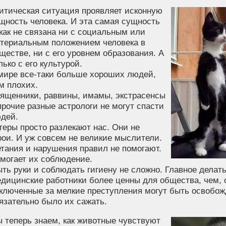
итическая ситуация проявляет исконную
щность человека. И эта самая сущность
как не связана ни с социальным или
териальным положением человека в
ществе, ни с его уровнем образования. А
лько с его культурой.
мире все-таки больше хороших людей,
м плохих.
ященники, раввины, имамы, экстрасенсы
прочие разные астрологи не могут спасти
дей.
теры просто разлекают нас. Они не
рои. И уж совсем не великие мыслители.
тания и нарушения правил не помогают.
могает их соблюдение.
ть руки и соблюдать гигиену не сложно. Главное делать
дицинские работники более ценны для общества, чем, 
ключенные за мелкие преступления могут быть освобож
язательно было их сажать.
 теперь знаем, как животные чувствуют