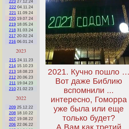
223
27.12.24
222
04.11.24
221
11.09.24
220
19.07.24
219
18.05.24
218
31.03.24
217
20.02.24
216
06.01.24
2023
215
24.11.23
214
15.10.23
2021. Кучно пошло 
213
18.08.23
212
20.06.23
Вот даже Библию
211
19.04.23
вспомнили ...
210
21.02.23
2022
интересно, Гоморра
уже была или еще
209
25.12.22
208
18.10.22
только будет?
207
19.08.22
206
22.06.22
А Вам как третий