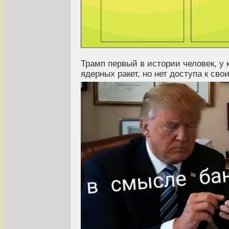
Трамп первый в истории человек, у 
ядерных ракет, но нет доступа к сво