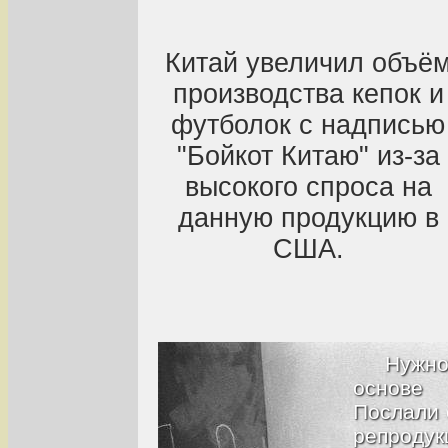
Китай увеличил объё
производства кепок и
футболок с надписью
"Бойкот Китаю" из-за
высокого спроса на
данную продукцию в
США.
Нужн
основе 
Послали 
репроду