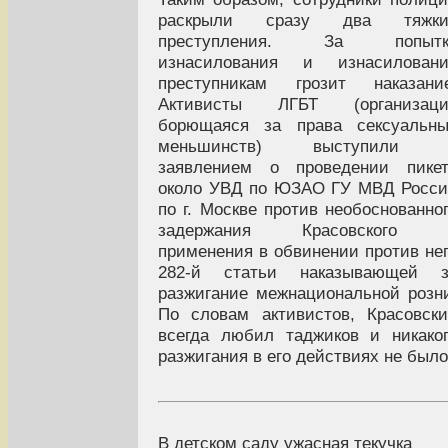
раскрыли сразу два тяжки
преступления. За попытк
изнасилования и изнасиловани
преступникам грозит наказание
Активисты ЛГБТ (организаци
борющаяся за права сексуальны
меньшинств) выступили 
заявлением о проведении пикет
около УВД по ЮЗАО ГУ МВД Росс
по г. Москве против необоснованно
задержания Красовского 
применения в обвинении против не
282-й статьи наказывающей з
разжигание межнациональной розн
По словам активистов, Красовск
всегда любил таджиков и никако
разжигания в его действиях не было
В детском саду ужасная текучка