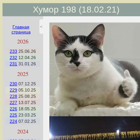
Хумор 198 (18.02.21)
<
Главная
страница
Если Вы видите это сообщение,
2026
то ваш браузер не поддерживает
CSS animation. Используйте
233
25.06.26
другой браузер !!!
232
12.04.26
Функциональность сайта
231
31.01.26
ограничена!
2025
230
07.12.25
229
05.10.25
228
25.08.25
227
13.07.25
226
18.05.25
225
23.03.25
224
07.02.25
2024