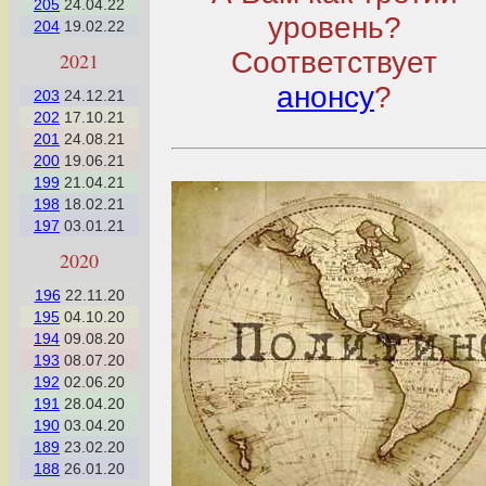
205
24.04.22
уровень?
204
19.02.22
Соответствует
2021
анонсу
?
203
24.12.21
202
17.10.21
201
24.08.21
200
19.06.21
199
21.04.21
198
18.02.21
197
03.01.21
2020
196
22.11.20
195
04.10.20
194
09.08.20
193
08.07.20
192
02.06.20
191
28.04.20
190
03.04.20
189
23.02.20
188
26.01.20