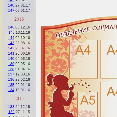
149
18.02.17
148
27.01.17
147
03.01.17
2016
146
05.12.16
145
13.11.16
144
02.10.16
143
28.08.16
142
29.07.16
141
26.06.16
140
04.06.16
139
02.05.16
138
01.04.16
137
12.03.16
136
22.02.16
135
29.01.16
134
16.01.16
2015
133
24.12.15
132
27.11.15