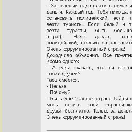
- За зеленый надо платить немал
деньги. Каждый год. Тебя никогда 
остановить полицейский, если 
везти туристы. Если белый и т
везти туристы, быть большо
штраф. Надо давать взятк
полицейский, сколько он попросит
Очень коррумпированный страна!
Доходчиво объяснил. Все понятн
Кроме одного:
- А если сказать, что ты везе
своих друзей?
Таец смеется.
- Нельзя.
- Почему?
- Быть еще больше штраф. Тайцы 
мочь возить свой европейски
друзья бесплатно. Только за деньг
Очень коррумпированный страна!