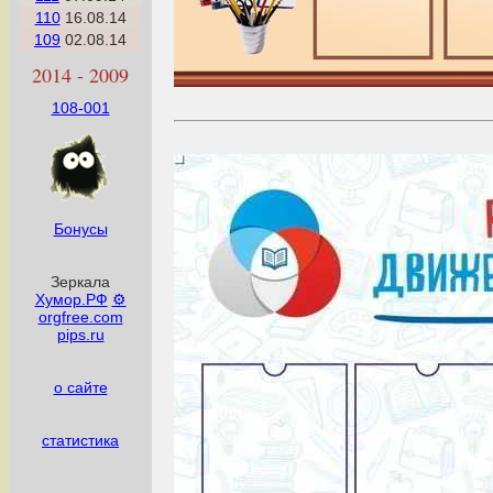
110
16.08.14
109
02.08.14
2014 - 2009
108-001
Бонусы
Зеркала
Хумор.РФ
⚙
orgfree.com
pips.ru
о сайте
статистика