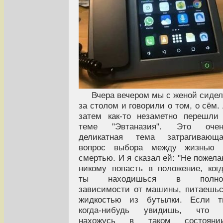
Вчера вечером мы с женой сиде
за столом и говорили о том, о сём.
затем как-то незаметно перешли
теме "Эвтаназия". Это очен
деликатная тема затрагивающа
вопрос выбора между жизнью 
смертью. И я сказал ей: "Не пожел
никому попасть в положение, ког
ты находишься в полно
зависимости от машины, питаешь
жидкостью из бутылки. Если т
когда-нибудь увидишь, что 
нахожусь в таком состоянии