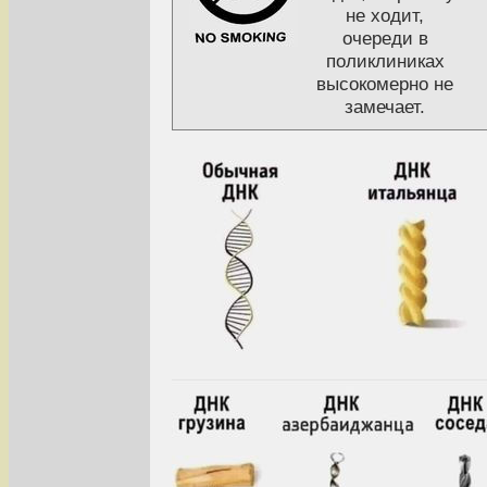
не ходит,
очереди в
поликлиниках
высокомерно не
замечает.