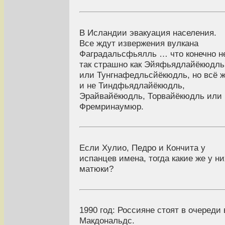
В Исландии эвакуация населения.
Все ждут извержения вулкана
Фаградальсфьялль … что конечно н
так страшно как Эйяфьядлайёкюдль
или Тунгнафедльсйёкюдль, но всё 
и не Тиндфьядлайёкюдль,
Эрайвайёкюдль, Торвайёкюдль или
Фремринаумюр.
Если Хулио, Педро и Кончита у
испанцев имена, тогда какие же у ни
матюки?
1990 год: Россияне стоят в очереди 
Макдональдс.