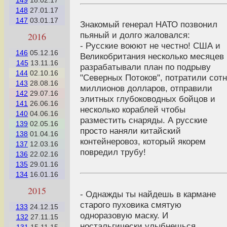
149
18.02.17
148
27.01.17
147
03.01.17
Знакомый генерал НАТО позвонил
пьяный и долго жаловался:
2016
- Русские воюют не честно! США и
146
05.12.16
Великобритания несколько месяцев
145
13.11.16
разрабатывали план по подрыву
144
02.10.16
"Северных Потоков", потратили сот
143
28.08.16
миллионов долларов, отправили
142
29.07.16
элитных глубоководных бойцов и
141
26.06.16
несколько кораблей чтобы
140
04.06.16
разместить снаряды. А русские
139
02.05.16
просто наняли китайский
138
01.04.16
контейнеровоз, который якорем
137
12.03.16
повредил трубу!
136
22.02.16
135
29.01.16
134
16.01.16
2015
- Однажды ты найдешь в кармане
старого пуховика смятую
133
24.12.15
одноразовую маску. И
132
27.11.15
ностальгически улыбнешься,