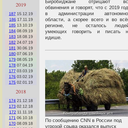
Биробиджане отрицают вс
2019
обвинения и говорят, что с 2019 го
в администрации автономно
187
15.12.19
области, а скорее всего и во вс
186
17.11.19
регионе, не осталось людей
185
13.10.19
умеющих говорить и писать н
184
08.09.19
183
18.08.19
идише.
182
24.07.19
181
30.06.19
180
07.06.19
179
08.05.19
178
07.04.19
177
03.03.19
176
03.02.19
175
02.01.19
2018
174
21.12.18
173
02.12.18
172
11.11.18
Контрабанда швейных игл
171
06.10.18
По сообщению CNN в России под
170
08.09.18
угрозой срыва оказался выпуск