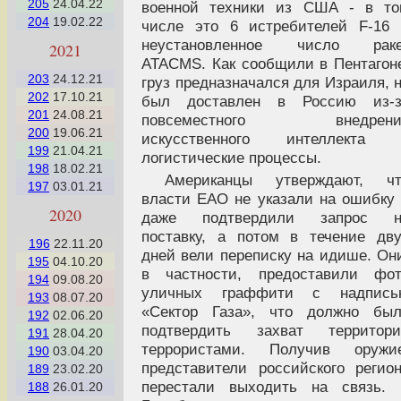
205
24.04.22
военной техники из США - в то
204
19.02.22
числе это 6 истребителей F-16
неустановленное число раке
2021
ATACMS. Как сообщили в Пентагон
203
24.12.21
груз предназначался для Израиля, 
202
17.10.21
был доставлен в Россию из-з
201
24.08.21
повсеместного внедрени
200
19.06.21
искусственного интеллекта 
199
21.04.21
логистические процессы.
198
18.02.21
Американцы утверждают, чт
197
03.01.21
власти ЕАО не указали на ошибку
2020
даже подтвердили запрос н
поставку, а потом в течение дв
196
22.11.20
дней вели переписку на идише. Он
195
04.10.20
в частности, предоставили фот
194
09.08.20
уличных граффити с надпись
193
08.07.20
«Сектор Газа», что должно был
192
02.06.20
подтвердить захват территори
191
28.04.20
террористами. Получив оружие
190
03.04.20
представители российского регио
189
23.02.20
перестали выходить на связь. 
188
26.01.20