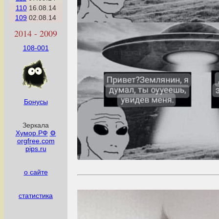
110
16.08.14
109
02.08.14
2014 - 2009
108-001
Бонусы
Зеркала
Хумор.РФ
⚙
orgfree.com
pips.ru
о сайте
статистика