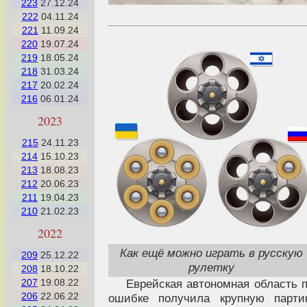
223
27.12.24
222
04.11.24
221
11.09.24
220
19.07.24
219
18.05.24
218
31.03.24
217
20.02.24
216
06.01.24
2023
215
24.11.23
214
15.10.23
213
18.08.23
212
20.06.23
211
19.04.23
210
21.02.23
2022
Как ещё можно играть в русскую
209
25.12.22
рулетку
208
18.10.22
Еврейская автономная область 
207
19.08.22
206
22.06.22
ошибке получила крупную парти