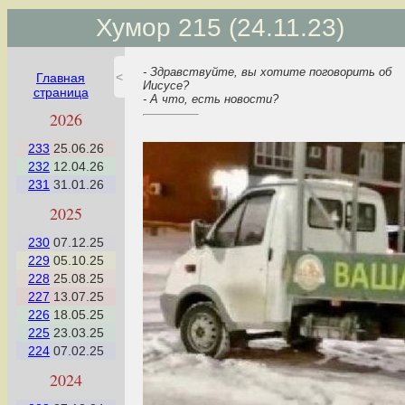
Хумор 215 (24.11.23)
- Здравствуйте, вы хотите поговорить об
<
Главная
Иисусе?
страница
- А что, есть новости?
2026
233
25.06.26
232
12.04.26
231
31.01.26
2025
230
07.12.25
229
05.10.25
228
25.08.25
227
13.07.25
226
18.05.25
225
23.03.25
224
07.02.25
2024