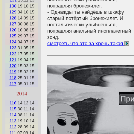
131
15.11.15
поправляя бронежилет.
130
19.10.15
- Однажды ты найдёшь в шкафу
129
04.10.15
старый потёртый бронежилет. И
128
14.09.15
ностальгически улыбнешься,
127
30.08.15
126
16.08.15
поправляя анальный инопланетный
125
29.07.15
зонд.
124
04.07.15
смотреть что это за хрень такая
123
31.05.15
122
17.05.15
121
19.04.15
120
15.03.15
119
15.02.15
118
25.01.15
117
05.01.15
2014
116
14.12.14
115
30.11.14
114
08.11.14
113
19.10.14
112
28.09.14
111
07.09.14