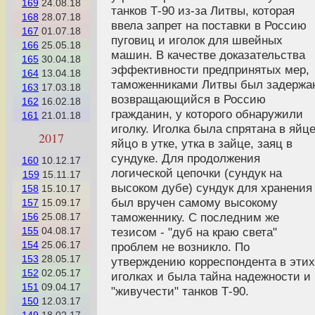
169
24.08.18
танков Т-90 из-за Литвы, которая
168
28.07.18
ввела запрет на поставки в Россию
167
01.07.18
пуговиц и иголок для швейных
166
25.05.18
машин. В качестве доказательства
165
30.04.18
эффективности предпринятых мер,
164
13.04.18
таможенниками Литвы был задержа
163
17.03.18
возвращающийся в Россию
162
16.02.18
гражданин, у которого обнаружили
161
21.01.18
иголку. Иголка была спрятана в яйце
2017
яйцо в утке, утка в зайце, заяц в
сундуке. Для продолжения
160
10.12.17
логической цепочки (сундук на
159
15.11.17
высоком дубе) сундук для хранения
158
15.10.17
был вручен самому высокому
157
15.09.17
таможеннику. С последним же
156
25.08.17
тезисом - "дуб на краю света"
155
04.08.17
154
25.06.17
проблем не возникло. По
153
28.05.17
утверждению корреспондента в этих
152
02.05.17
иголках и была тайна надежности и
151
09.04.17
"живучести" танков Т-90.
150
12.03.17