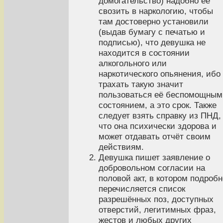
домогательство) надобно её
свозить в наркологию, чтобы
там достоверно установили
(выдав бумагу с печатью и
подписью), что девушка не
находится в состоянии
алкогольного или
наркотического опьянения, ибо
трахать такую значит
пользоваться её беспомощным
состоянием, а это срок. Также
следует взять справку из ПНД,
что она психически здорова и
может отдавать отчёт своим
действиям.
Девушка пишет заявление о
добровольном согласии на
половой акт, в котором подробн
перечисляется список
разрешённых поз, доступных
отверстий, легитимных фраз,
жестов и любых других