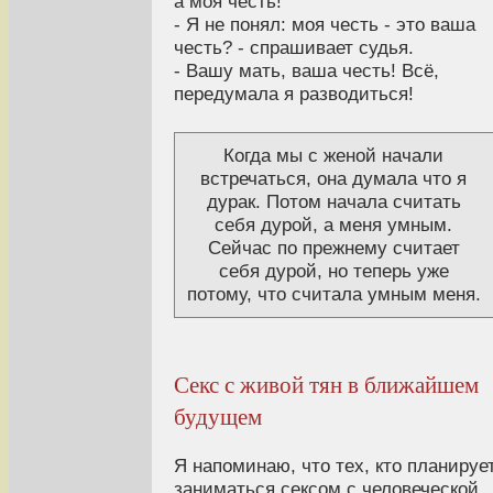
а моя честь!
- Я не понял: моя честь - это ваша
честь? - спрашивает судья.
- Вашу мать, ваша честь! Всё,
передумала я разводиться!
Когда мы с женой начали
встречаться, она думала что я
дурак. Потом начала считать
себя дурой, а меня умным.
Сейчас по прежнему считает
себя дурой, но теперь уже
потому, что считала умным меня.
Секс с живой тян в ближайшем
будущем
Я напоминаю, что тех, кто планируе
заниматься сексом с человеческой