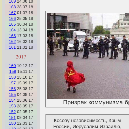
169
24.08.18
168
28.07.18
167
01.07.18
166
25.05.18
165
30.04.18
164
13.04.18
163
17.03.18
162
16.02.18
161
21.01.18
2017
160
10.12.17
159
15.11.17
158
15.10.17
157
15.09.17
156
25.08.17
155
04.08.17
154
25.06.17
Призрак коммунизма б
153
28.05.17
152
02.05.17
151
09.04.17
Косову независимость, Крым
150
12.03.17
России, Иерусалим Израилю,