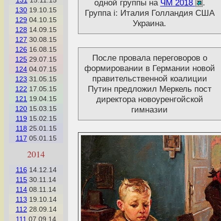
131
15.11.15
одной группы на
ЧМ 2018
.
130
19.10.15
Группа i: Италия Голландия США
129
04.10.15
Украина.
128
14.09.15
127
30.08.15
126
16.08.15
После провала переговоров о
125
29.07.15
формировании в Германии новой
124
04.07.15
правительственной коалиции
123
31.05.15
Путин предложил Меркель пост
122
17.05.15
директора новоуренгойской
121
19.04.15
гимназии
120
15.03.15
119
15.02.15
118
25.01.15
117
05.01.15
2014
116
14.12.14
115
30.11.14
114
08.11.14
113
19.10.14
112
28.09.14
111
07.09.14