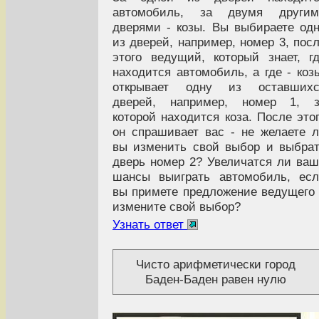
автомобиль, за двумя другим
дверями - козы. Вы выбираете од
из дверей, например, номер 3, пос
этого ведущий, который знает, г
находится автомобиль, а где - коз
открывает одну из оставшихс
дверей, например, номер 1, з
которой находится коза. После это
он спрашивает вас - не желаете 
вы изменить свой выбор и выбра
дверь номер 2? Увеличатся ли ва
шансы выиграть автомобиль, ес
вы примете предложение ведущего
измените свой выбор?
Узнать ответ
Чисто арифметически город
Баден-Баден равен нулю