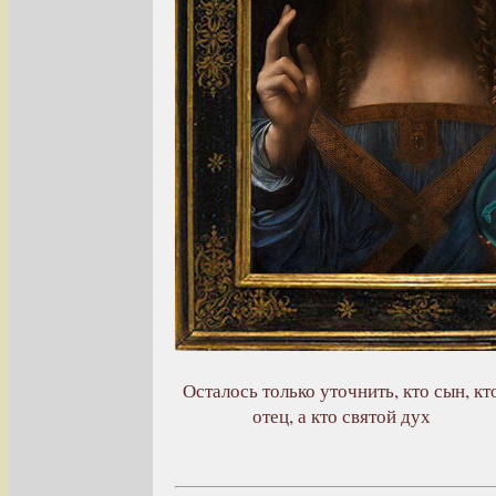
Осталось только уточнить, кто сын, кт
отец, а кто святой дух