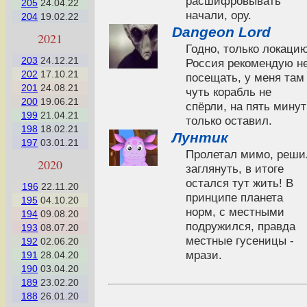
расшифровывать
205
24.04.22
начали, ору.
204
19.02.22
Dangeon Lord
2021
Годно, только локаци
203
24.12.21
Россия рекомендую н
202
17.10.21
посещать, у меня там
201
24.08.21
чуть корабль не
200
19.06.21
спёрли, на пять минут
199
21.04.21
только оставил.
198
18.02.21
Лунтик
197
03.01.21
Пролетал мимо, реши
2020
заглянуть, в итоге
остался тут жить! В
196
22.11.20
принципе планета
195
04.10.20
норм, с местными
194
09.08.20
подружился, правда
193
08.07.20
местные гусеницы -
192
02.06.20
мрази.
191
28.04.20
190
03.04.20
189
23.02.20
188
26.01.20