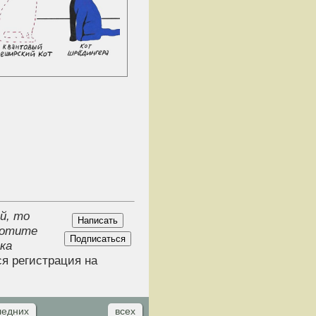
й, то
хотите
ка
ся регистрация на
ледних
всех