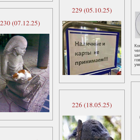
229 (05.10.25)
230 (07.12.25)
Ко
че
ши
го
ум
226 (18.05.25)