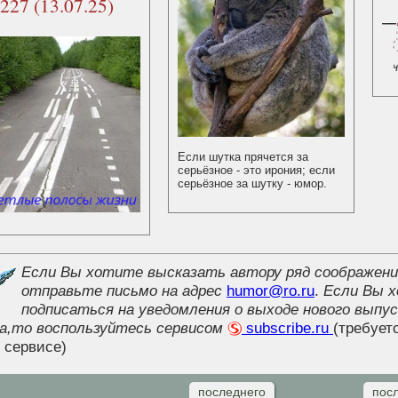
227 (13.07.25)
Если шутка прячется за
серьёзное - это ирония; если
серьёзное за шутку - юмор.
Если Вы хотите высказать автору ряд соображени
отправьте письмо на адрес
humor@ro.ru
.
Если Вы 
подписаться на уведомления о выходе нового выпус
а,то воспользуйтесь сервисом
subscribe.ru
(требует
 сервисе)
последнего
пос