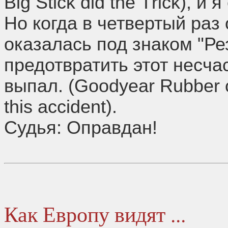
Вig Stiсk did thе Тriсk), и
Но когда в четвертый раз
оказалась под знаком "Ре
предотвратить этот несча
выпал. (Gооdуеаr Rubbеr 
this ассidеnt).
Судья: Оправдан!
Как Европу видят ...