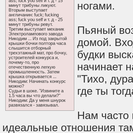
ass; fuck you self и т. д - 15
ногами.
минут трибуны ликуют.
Вторым выступает
англичанин: fuck; fucking
ass; fuck you self и т. д - 25
минут трибуны ревут.
Пьяный во
Третим выступает механик
Электролампового завода
Никодим ... Из под закрытой
домой. Вхо
крышки бочки полтора часа
слышится отборный
будки выск
трехэтажный мат, про бочку,
устроителей конкурса и,
почему-то, про
начинает н
отечественную легкую
промышленность. Затем
"Тихо, дур
крышка открывается ...
Никодим: Начинать конкурс
можно?
где ты тог
Судьи в шоке. "Извините а
1.5 часа вы что делали?"
Никодим: Да у меня шнурок
развязался - завязывал.
Нам часто 
идеальные отношения там