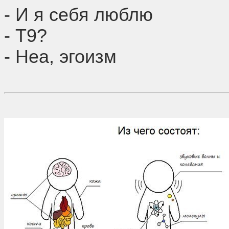
- И я себя люблю
- Т9?
- Неа, эгоизм