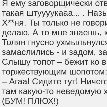
Я ему заговорщически отв
такая штуууукааа... . На
Х**ня. Ты только не говор
делаю. А то мне знаешь, ка
Толян гнусно ухмыльнулся
замаслились - и задом, з
Слышу топот – бежит ко 
торжествующим шопотом
– Агаа! Сидите тут! Ничег
там какую-то неведомую х
(БУМ! ПЛЮХ!)