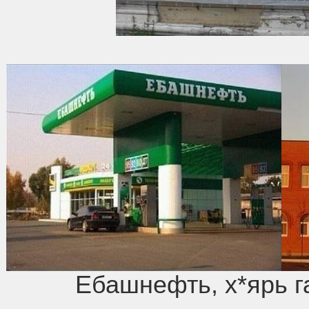
Ебашнефть, х*ярь га